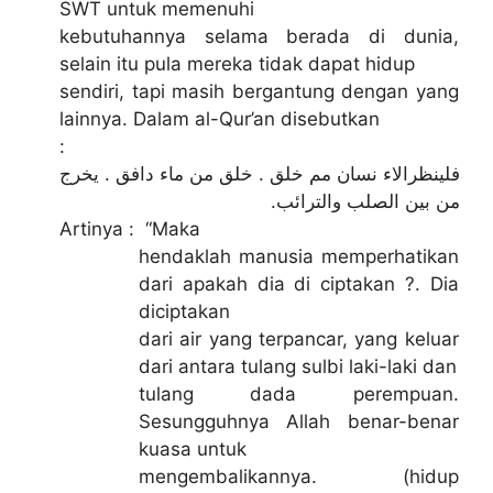
SWT untuk memenuhi
kebutuhannya selama berada di dunia,
selain itu pula mereka tidak dapat hidup
sendiri, tapi masih bergantung dengan yang
lainnya. Dalam al-Qur’an disebutkan
:
فلينظرالاء
نسان مم خلق . خلق من ماء
دافق . يخرج
من بين الصلب والترائب.
Artinya : “Maka
hendaklah manusia memperhatikan
dari apakah dia di ciptakan ?. Dia
diciptakan
dari air yang terpancar, yang keluar
dari antara tulang sulbi laki-laki dan
tulang dada perempuan.
Sesungguhnya Allah benar-benar
kuasa untuk
mengembalikannya. (hidup