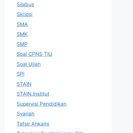
Silabus
Skripsi
SMA
SMK
SMP
Soal CPNS TIU
Soal Ujian
SPI
STAIN
STAIN.Institut
Supervisi Pendidikan
Syariah
Tafsir Ahkami