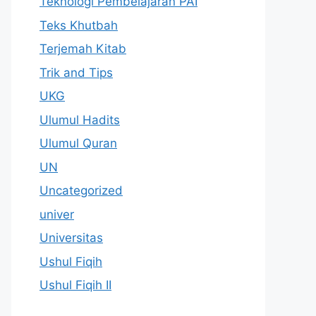
Teknologi Pembelajaran PAI
Teks Khutbah
Terjemah Kitab
Trik and Tips
UKG
Ulumul Hadits
Ulumul Quran
UN
Uncategorized
univer
Universitas
Ushul Fiqih
Ushul Fiqih II