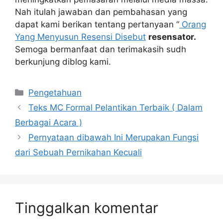
Nah itulah jawaban dan pembahasan yang
dapat kami berikan tentang pertanyaan “
Orang
Yang Menyusun Resensi Disebut
resensator.
Semoga bermanfaat dan terimakasih sudh
berkunjung diblog kami.
Kategori
Pengetahuan
Teks MC Formal Pelantikan Terbaik ( Dalam
Berbagai Acara )
Pernyataan dibawah Ini Merupakan Fungsi
dari Sebuah Pernikahan Kecuali
Tinggalkan komentar