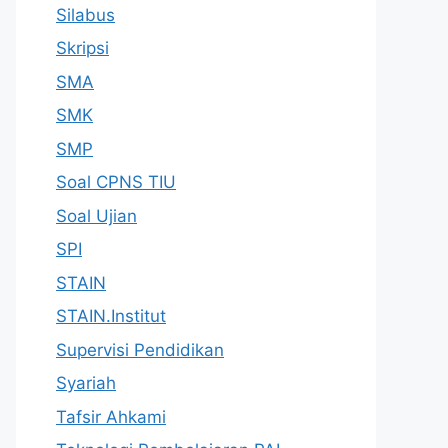
Silabus
Skripsi
SMA
SMK
SMP
Soal CPNS TIU
Soal Ujian
SPI
STAIN
STAIN.Institut
Supervisi Pendidikan
Syariah
Tafsir Ahkami