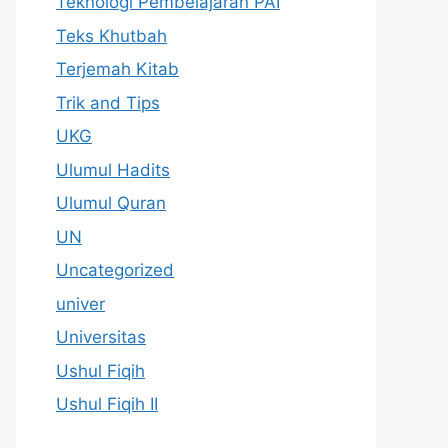
Teknologi Pembelajaran PAI
Teks Khutbah
Terjemah Kitab
Trik and Tips
UKG
Ulumul Hadits
Ulumul Quran
UN
Uncategorized
univer
Universitas
Ushul Fiqih
Ushul Fiqih II