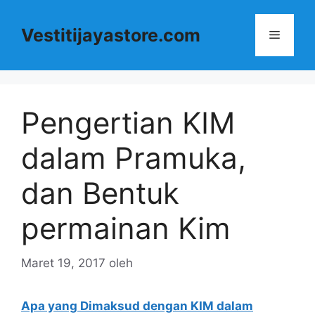
Langsung
ke
Vestitijayastore.com
Menu
isi
Pengertian KIM
dalam Pramuka,
dan Bentuk
permainan Kim
Maret 19, 2017
oleh
Apa yang Dimaksud dengan KIM dalam