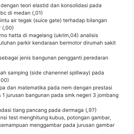
 dengan teori elastid dan konsolidasi pada
bc di medan (,01)
intu air tegak (suice gate) terhadap bilangan
r (,00)
rno hatta di magelang (ukrim,04) analisis
butuhan parkir kendaraan bermotor dirumah sakit
l sebagai jenis bangunan pengganti peredaran
pah samping (side chanennel spillway) pada
,00)
 ipa dan matematika pada nem dengan prestasi
as 1 jurusan bangunan pada smk negeri 3 jombang
ondasi tiang pancang pada dermaga (,97)
si test menghitung kubus, potongan gambar,
dap kemampuan menggambar pada jurusan gambar