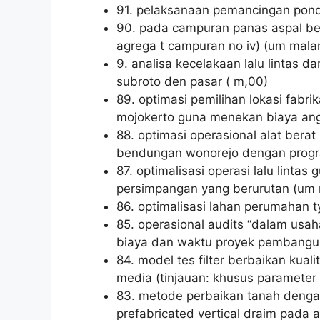
91. pelaksanaan pemancingan pondas
90. pada campuran panas aspal be
agrega t campuran no iv) (um mala
9. analisa kecelakaan lalu lintas d
subroto den pasar ( m,00)
89. optimasi pemilihan lokasi fabri
mojokerto guna menekan biaya ang
88. optimasi operasional alat ber
bendungan wonorejo dengan progr
87. optimalisasi operasi lalu lint
persimpangan yang berurutan (um
86. optimalisasi lahan perumahan 
85. operasional audits “dalam usa
biaya dan waktu proyek pembangun
84. model tes filter berbaikan kuali
media (tinjauan: khusus parameter a
83. metode perbaikan tanah denga
prefabricated vertical draim pada