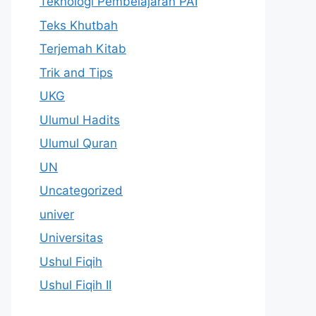
Teknologi Pembelajaran PAI
Teks Khutbah
Terjemah Kitab
Trik and Tips
UKG
Ulumul Hadits
Ulumul Quran
UN
Uncategorized
univer
Universitas
Ushul Fiqih
Ushul Fiqih II