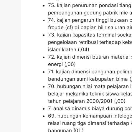
75. kajian penurunan pondasi tiang
pembangunan gedung pabrik mie a
74. kajian pengaruh tinggi bukaan p
froude (cf) di bagian hilir saluran ai
73. kajian kapasitas terminal soeka
pengelolaan retribusi terhadap ke
islam klaten (,04)
72. kajian dimensi butiran materia
energi (,00)
71. kajian dimensi bangunan pelim
bendungan sumi kabupaten bima (
70. hubungan nilai mata pelajaran
belajar mekanika teknik siswa kel
tahun pelajaran 2000/2001 (,00)
7. analisa dinamis biaya durung p
69. hubungan kemampuan intelegen
relasi ruang tiga dimensi terha
bangunan (01,)