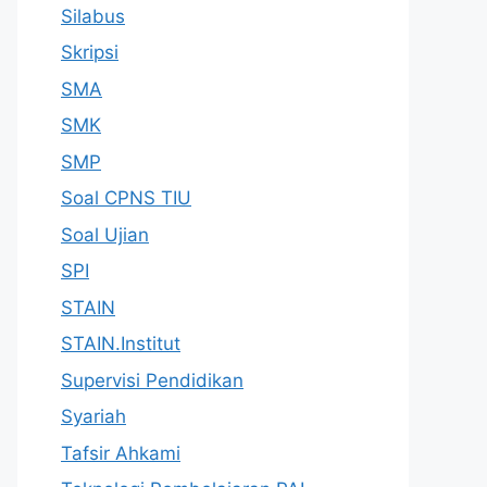
Silabus
Skripsi
SMA
SMK
SMP
Soal CPNS TIU
Soal Ujian
SPI
STAIN
STAIN.Institut
Supervisi Pendidikan
Syariah
Tafsir Ahkami