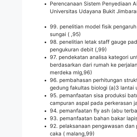
Perencanaan Sistem Penyediaan A
Universitas Udayana Bukit Jimbara
99. penelitian model fisik pengar
sungai ( ,95)
98. penelitian letak staff gauge p
pengukuran debit (,99)
97. pendekatan analisa kategori 
berdasarkan dari rumah ke perjal
merdeka mlg,96)
96. pembahasan perhitungan struk
gedung fakultas biologi (a)3 lantai
95. pemanfaatan sisa produksi bat
campuran aspal pada perkerasan ja
94. pemanfaatan fly ash (abu terban
93. pemanfaatan bahan bakar lapi
92. pelaksanaan pengawasan dan p
caka ( malang,99)