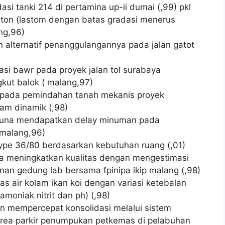
i tanki 214 di pertamina up-ii dumai (,99) pkl
ton (lastom dengan batas gradasi menerus
ng,96)
an alternatif penanggulangannya pada jalan gatot
kasi bawr pada proyek jalan tol surabaya
kut balok ( malang,97)
at pada pemindahan tanah mekanis proyek
am dinamik (,98)
as guna mendapatkan delay minuman pada
 malang,96)
type 36/80 berdasarkan kebutuhan ruang (,01)
ha meningkatkan kualitas dengan mengestimasi
an gedung lab bersama fpinipa ikip malang (,98)
tas air kolam ikan koi dengan variasi ketebalan
moniak nitrit dan ph) (,98)
n mempercepat konsolidasi melalui sistem
 area parkir penumpukan petkemas di pelabuhan