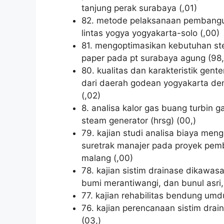
tanjung perak surabaya (,01)
82. metode pelaksanaan pembangun
lintas yogya yogyakarta-solo (,00)
81. mengoptimasikan kebutuhan ste
paper pada pt surabaya agung (98,
80. kualitas dan karakteristik gen
dari daerah godean yogyakarta den
(,02)
8. analisa kalor gas buang turbin
steam generator (hrsg) (00,)
79. kajian studi analisa biaya me
suretrak manajer pada proyek pem
malang (,00)
78. kajian sistim drainase dikawa
bumi merantiwangi, dan bunul asri
77. kajian rehabilitas bendung umdu
76. kajian perencanaan sistim dr
(03,)