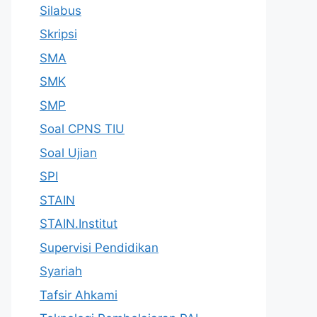
Silabus
Skripsi
SMA
SMK
SMP
Soal CPNS TIU
Soal Ujian
SPI
STAIN
STAIN.Institut
Supervisi Pendidikan
Syariah
Tafsir Ahkami