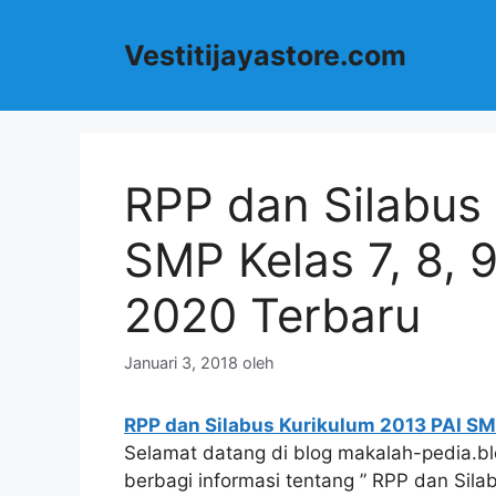
Langsung
ke
Vestitijayastore.com
isi
RPP dan Silabus 
SMP Kelas 7, 8, 9
2020 Terbaru
Januari 3, 2018
oleh
RPP dan Silabus Kurikulum 2013 PAI SMP 
Selamat datang di blog makalah-pedia.bl
berbagi informasi tentang ” RPP dan Silab