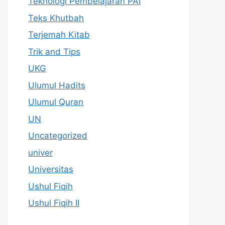
Teknologi Pembelajaran PAI
Teks Khutbah
Terjemah Kitab
Trik and Tips
UKG
Ulumul Hadits
Ulumul Quran
UN
Uncategorized
univer
Universitas
Ushul Fiqih
Ushul Fiqih II