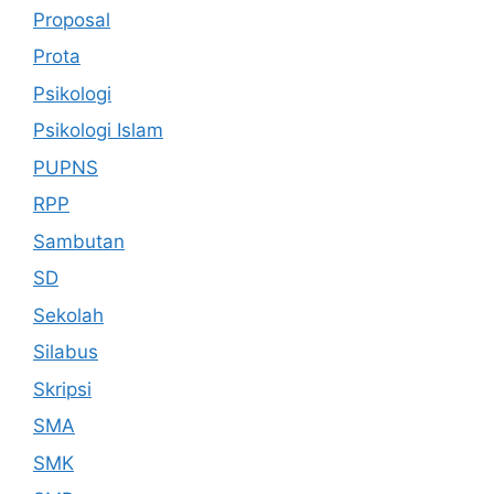
Proposal
Prota
Psikologi
Psikologi Islam
PUPNS
RPP
Sambutan
SD
Sekolah
Silabus
Skripsi
SMA
SMK