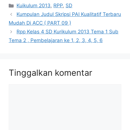
Kategori
Kuikulum 2013
,
RPP
,
SD
Kumpulan Judul Skripsi PAI Kualitatif Terbaru
Mudah Di ACC ( PART 09 )
Rpp Kelas 4 SD Kurikulum 2013 Tema 1 Sub
Tema 2 , Pembelajaran ke 1, 2, 3, 4, 5, 6
Tinggalkan komentar
Komentar