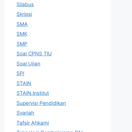
Silabus
Skripsi
SMA
SMK
SMP
Soal CPNS TIU
Soal Ujian
SPI
STAIN
STAIN.Institut
Supervisi Pendidikan
Syariah
Tafsir Ahkami