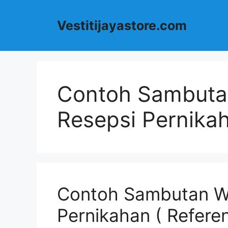
Langsung
ke
Vestitijayastore.com
isi
Contoh Sambutan
Resepsi Pernika
Contoh Sambutan Wa
Pernikahan ( Refere