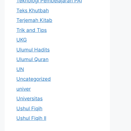
Teknologi Pembelajaran PAI
Teks Khutbah
Terjemah Kitab
Trik and Tips
UKG
Ulumul Hadits
Ulumul Quran
UN
Uncategorized
univer
Universitas
Ushul Fiqih
Ushul Fiqih II