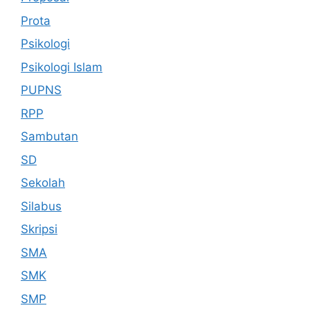
Prota
Psikologi
Psikologi Islam
PUPNS
RPP
Sambutan
SD
Sekolah
Silabus
Skripsi
SMA
SMK
SMP