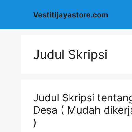
Langsung
ke
Vestitijayastore.com
isi
Judul Skripsi
Judul Skripsi tenta
Desa ( Mudah diker
)