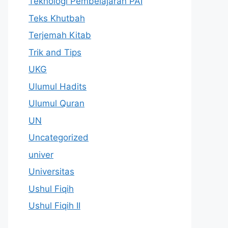
Teknologi Pembelajaran PAI
Teks Khutbah
Terjemah Kitab
Trik and Tips
UKG
Ulumul Hadits
Ulumul Quran
UN
Uncategorized
univer
Universitas
Ushul Fiqih
Ushul Fiqih II