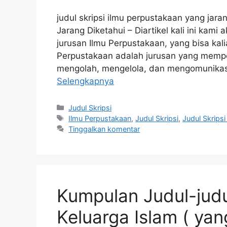
judul skripsi ilmu perpustakaan yang jara
Jarang Diketahui – Diartikel kali ini kami
jurusan Ilmu Perpustakaan, yang bisa kali
Perpustakaan adalah jurusan yang mempe
mengolah, mengelola, dan mengomunikasi
Selengkapnya
Kategori
Judul Skripsi
Tag
Ilmu Perpustakaan
,
Judul Skripsi
,
Judul Skrips
Tinggalkan komentar
Kumpulan Judul-judu
Keluarga Islam ( ya