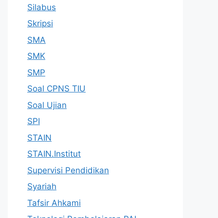
Silabus
Skripsi
SMA
SMK
SMP
Soal CPNS TIU
Soal Ujian
SPI
STAIN
STAIN.Institut
Supervisi Pendidikan
Syariah
Tafsir Ahkami