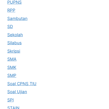
PUPNS
RPP
Sambutan
SD
Sekolah
Silabus
Skripsi
SMA
SMK
SMP
Soal CPNS TIU
Soal Ujian
SPI
STAIN