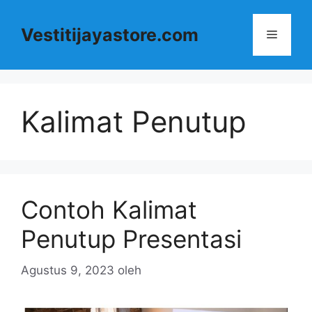
Langsung
ke
Vestitijayastore.com
Menu
isi
Kalimat Penutup
Contoh Kalimat
Penutup Presentasi
Agustus 9, 2023
oleh