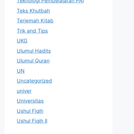
Teknologi Pembelajaran PAI
Teks Khutbah
Terjemah Kitab
Trik and Tips
UKG
Ulumul Hadits
Ulumul Quran
UN
Uncategorized
univer
Universitas
Ushul Fiqih
Ushul Fiqih II