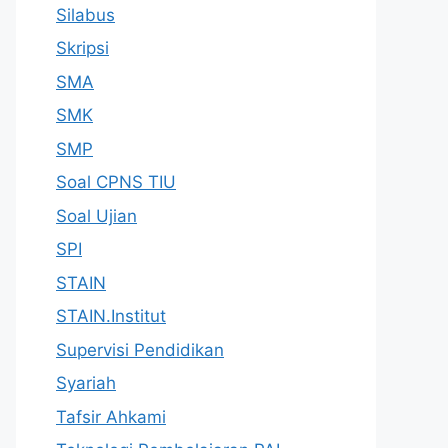
Silabus
Skripsi
SMA
SMK
SMP
Soal CPNS TIU
Soal Ujian
SPI
STAIN
STAIN.Institut
Supervisi Pendidikan
Syariah
Tafsir Ahkami