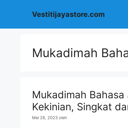
Langsung
ke
Vestitijayastore.com
isi
Mukadimah Baha
Mukadimah Bahasa J
Kekinian, Singkat da
Mei 26, 2023
oleh