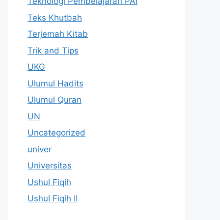
Teknologi Pembelajaran PAI
Teks Khutbah
Terjemah Kitab
Trik and Tips
UKG
Ulumul Hadits
Ulumul Quran
UN
Uncategorized
univer
Universitas
Ushul Fiqih
Ushul Fiqih II