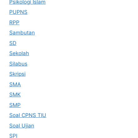
Psikologi Islam
PUPNS
RPP
Sambutan
SD
Sekolah
Silabus
Skripsi
SMA
SMK
SMP
Soal CPNS TIU
Soal Ujian
SPI