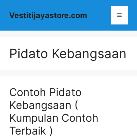
Langsung
ke
Vestitijayastore.com
Menu
isi
Pidato Kebangsaan
Contoh Pidato
Kebangsaan (
Kumpulan Contoh
Terbaik )