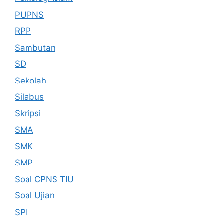
PUPNS
RPP
Sambutan
SD
Sekolah
Silabus
Skripsi
SMA
SMK
SMP
Soal CPNS TIU
Soal Ujian
SPI