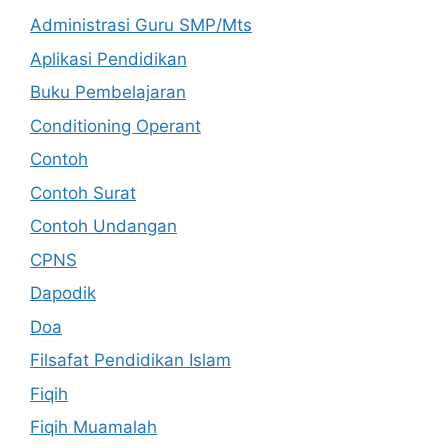
Administrasi Guru SMP/Mts
Aplikasi Pendidikan
Buku Pembelajaran
Conditioning Operant
Contoh
Contoh Surat
Contoh Undangan
CPNS
Dapodik
Doa
Filsafat Pendidikan Islam
Fiqih
Fiqih Muamalah