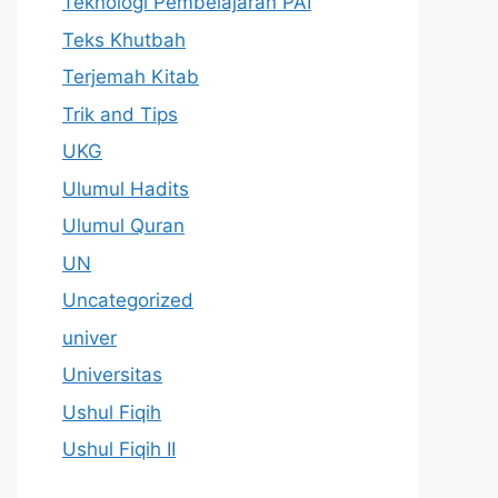
Teknologi Pembelajaran PAI
Teks Khutbah
Terjemah Kitab
Trik and Tips
UKG
Ulumul Hadits
Ulumul Quran
UN
Uncategorized
univer
Universitas
Ushul Fiqih
Ushul Fiqih II