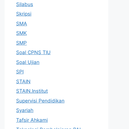
Silabus
Skripsi
SMA
SMK
SMP
Soal CPNS TIU
Soal Ujian
SPI
STAIN
STAIN.Institut
Supervisi Pendidikan
Syariah
Tafsir Ahkami