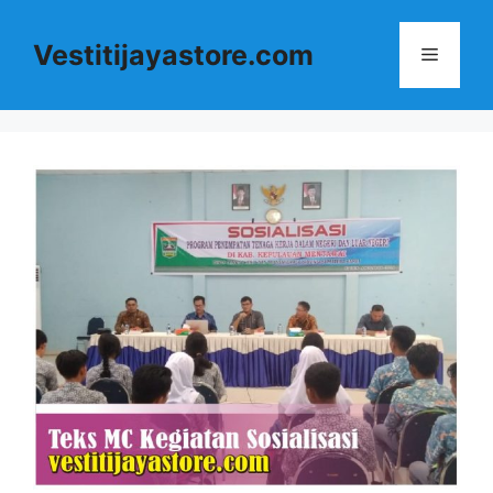
Langsung
ke
Vestitijayastore.com
Menu
isi