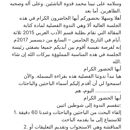
وسلامه على نبينا محمد قدوة الناشئين. وعلى آله وصحبه
الطاهرين. أما بعد.
أهلا وسهلا بحضوركم أيها الحاضرون الكرام في هذه
الجلسة الغالية ألا وهي الندوة الفصلية لمادة كتابة
المقالة التي تقام بطلبة قسم الأدب العربي 2015 ثلاثة
أيام في التاريخ الخامس – السابع من ديسمبر 2017م.
إنه لفرصة نفيسة أقوم بين أيديكم جميعا بصفتي رئيسة
الجلسة في هذه المناسبة المملوؤة ببركات الله إن شاء
الله.
أيها الحضور الكرام
هيا نبدأ ندوتنا الفصلية هذه بقراءة البسملة. والآن
اسمحوا لي أن أقدم إليكم أسماء الباحثين والباحثات
اليوم، هم ……………….
أيها الحضور الكرام
تنقسم الندوة إلى شوطين اثنين:
1. إلقاء البحث من الباحثين والباحثات وعندنا 60 دقيقة
للاستماع إلى ما يقدمه الباحث
2. المناقشة وهي الاستجواب وتقديم التعليقات أو