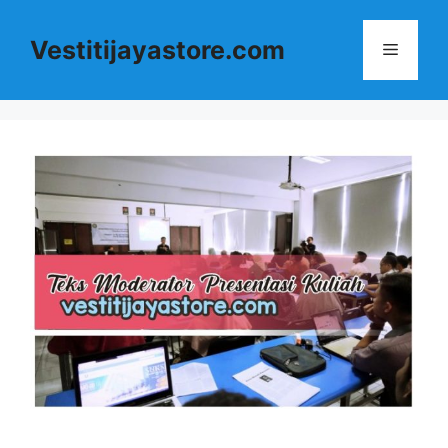
Langsung
ke
Vestitijayastore.com
Menu
isi