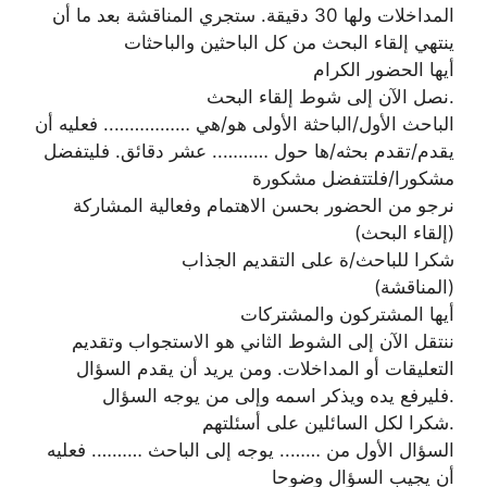
المداخلات ولها 30 دقيقة. ستجري المناقشة بعد ما أن
ينتهي إلقاء البحث من كل الباحثين والباحثات
أيها الحضور الكرام
نصل الآن إلى شوط إلقاء البحث.
الباحث الأول/الباحثة الأولى هو/هي …………….. فعليه أن
يقدم/تقدم بحثه/ها حول ……….. عشر دقائق. فليتفضل
مشكورا/فلتتفضل مشكورة
نرجو من الحضور بحسن الاهتمام وفعالية المشاركة
(إلقاء البحث)
شكرا للباحث/ة على التقديم الجذاب
(المناقشة)
أيها المشتركون والمشتركات
ننتقل الآن إلى الشوط الثاني هو الاستجواب وتقديم
التعليقات أو المداخلات. ومن يريد أن يقدم السؤال
فليرفع يده ويذكر اسمه وإلى من يوجه السؤال.
شكرا لكل السائلين على أسئلتهم.
السؤال الأول من …….. يوجه إلى الباحث ………. فعليه
أن يجيب السؤال وضوحا