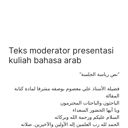
Teks moderator presentasi
kuliah bahasa arab
“نص رياسة الجلسة”
فضيلة الأستاذ علي معصوم بوصفه مشرفا لمادة كتابة
المقالة
الباحثون والباحثات المحترمون
ويا أيها الحضور السعداء
السلام عليكم ورحمة الله وبركاته
الحمد لله رب العلمين إله الأولين والآخيرين. صلاته