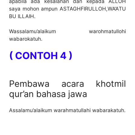
apabila ada kesalahan dan kepada ALLOH
saya mohon ampun ASTAGHFIRULLOH,WA’ATU
BU ILLAIH.
Wassalamu’alaikum warohmatullohi
wabarokatuh.
( CONTOH 4 )
Pembawa acara khotmil
qur’an bahasa jawa
Assalamu’alaikum warahmatullahi wabarakatuh.