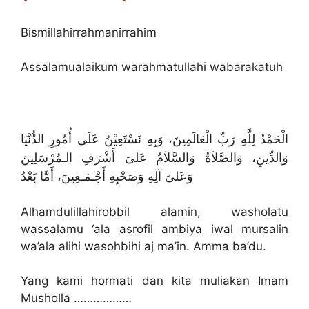
Bismillahirrahmanirrahim
Assalamualaikum warahmatullahi wabarakatuh
الْحَمْدُ لِلَّهِ رَبِّ الْعَالَمِينَ، وَبِهِ نَسْتَعِيْنُ عَلَى أُمُورِ الدُّنْيَا
وَالدِّينِ، وَالصَّلاَةُ وَالسَّلاَمُ عَلىَ أَشْرَفِ الـمُرْسَلِينَ
وَعَلىَ آلِهِ وَصَحْبِهِ أَجْـمَـعِينَ، أَمَّا بَعْدُ
Alhamdulillahirobbil alamin, washolatu
wassalamu ‘ala asrofil ambiya iwal mursalin
wa’ala alihi wasohbihi aj ma’in. Amma ba’du.
Yang kami hormati dan kita muliakan Imam
Musholla ………………