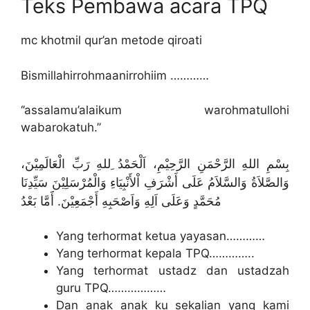
Teks Pembawa acara TPQ
mc khotmil qur’an metode qiroati
Bismillahirrohmaanirrohiim …………
‘’assalamu’alaikum warohmatullohi
wabarokatuh.’’
بِسْمِ اللهِ الرَّحْمَنِ الرَّحِيْمِ، اَلْحَمْدُ ِللهِ رَبِّ الْعَالَمِيْنَ،
وَالصَّلاَةُ وَالسَّلاَمُ عَلَى أَشْرَفِ اْلأَنْبِيَاءِ وَالْمُرْسَلِيْنَ سَيِّدِنَا
مُحَمَّدٍ وَعَلَى اَلِهِ وَاَصْحَبِهِ أَجْمَعِيْنَ. أََمَّا بَعْدُ
Yang terhormat ketua yayasan…………
Yang terhormat kepala TPQ…………..
Yang terhormat ustadz dan ustadzah
guru TPQ………………
Dan anak anak ku sekalian yang kami