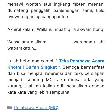
menawi wonten atur ingkang mbten mrenani
dumateng penggalih panjenengan sami, kulo
nyuwun aguning pangapunten.
Akhirul kalam, Wallahul muaffiq ila akwamittoriq
Wassalamu’alaikum warahmatullahi
wabarakatuh….
Itulah beberapa contoh ”
Teks Pembawa Acara
Khotmil Qur’an Singkat
“. Semoga bermanfaat
dan bisa menjadi referensi dan teks persiapan
menjadi seorang MC. Jika dirasa ada yang
kurang, silahkan kalian edit sesuaikan dengan
kata kata yang lebih sempurna.
Kategori
Pembawa Acara (MC)