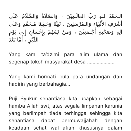
الـحَمْدُ للهِ رَبِّ العَالَـمِيْنَ ، وَالصَّلَاةُ وَالسَّلَامُ عَلَى
أَشْرَفِ الأَنْبِيَاءِ وَالـمُرْسَلِيْنَ ، نَبِيِّنَا وَحَبِيْبِنَا مُـحَمَّدٍ وَعَلَى
آلِهِ وَصَحْبِهِ أَجْـمَعِيْنَ ، وَمَنْ تَبِعَهُمْ بِإِحْسَانٍ إِلَى يَوْمِ
الدِّيْنِ ، أَمَّا بَعْدُ
Yang kami ta’dzimi para alim ulama dan
segenap tokoh masyarakat desa ………………..
Yang kami hormati pula para undangan dan
hadirin yang berbahagia…
Puji Syukur senantiasa kita ucapkan sebagai
hamba Allah swt, atas segala limpahan karunia
yang berlimpah tiada terhingga sehingga kita
senantiasa dapat bermuwajjahah dengan
keadaan sehat wal afiah khususnya dalam