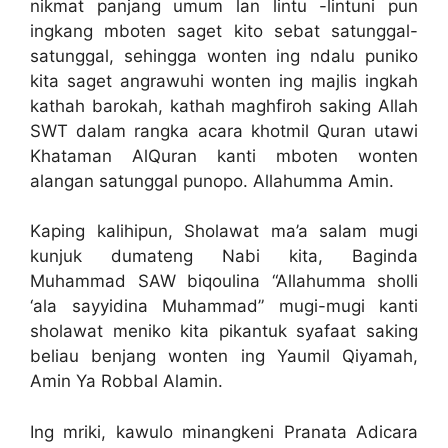
nikmat panjang umum lan lintu -lintuni pun
ingkang mboten saget kito sebat satunggal-
satunggal, sehingga wonten ing ndalu puniko
kita saget angrawuhi wonten ing majlis ingkah
kathah barokah, kathah maghfiroh saking Allah
SWT dalam rangka acara khotmil Quran utawi
Khataman AlQuran kanti mboten wonten
alangan satunggal punopo. Allahumma Amin.
Kaping kalihipun, Sholawat ma’a salam mugi
kunjuk dumateng Nabi kita, Baginda
Muhammad SAW biqoulina “Allahumma sholli
‘ala sayyidina Muhammad” mugi-mugi kanti
sholawat meniko kita pikantuk syafaat saking
beliau benjang wonten ing Yaumil Qiyamah,
Amin Ya Robbal Alamin.
Ing mriki, kawulo minangkeni Pranata Adicara