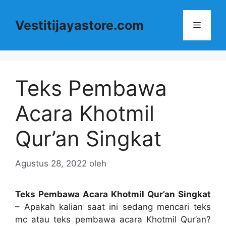
Langsung
ke
Vestitijayastore.com
Menu
isi
Teks Pembawa
Acara Khotmil
Qur’an Singkat
Agustus 28, 2022
oleh
Teks Pembawa Acara Khotmil Qur’an Singkat
– Apakah kalian saat ini sedang mencari teks
mc atau teks pembawa acara Khotmil Qur’an?