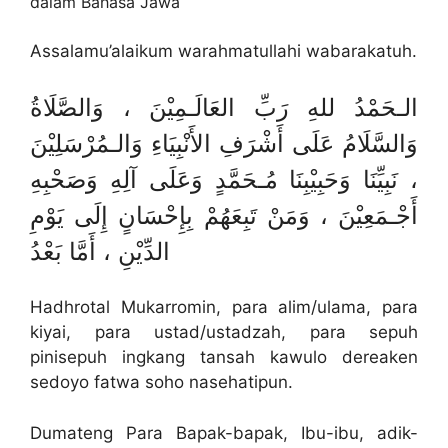
dalam Bahasa Jawa
Assalamu’alaikum warahmatullahi wabarakatuh.
الـحَمْدُ للهِ رَبِّ العَالَـمِيْنَ ، وَالصَّلَاةُ
وَالسَّلَامُ عَلَى أَشْرَفِ الأَنْبِيَاءِ وَالـمُرْسَلِيْنَ
، نَبِيِّنَا وَحَبِيْبِنَا مُـحَمَّدٍ وَعَلَى آلِهِ وَصَحْبِهِ
أَجْـمَعِيْنَ ، وَمَنْ تَبِعَهُمْ بِإِحْسَانٍ إِلَى يَوْمِ
الدِّيْنِ ، أَمَّا بَعْدُ
Hadhrotal Mukarromin, para alim/ulama, para
kiyai, para ustad/ustadzah, para sepuh
pinisepuh ingkang tansah kawulo dereaken
sedoyo fatwa soho nasehatipun.
Dumateng Para Bapak-bapak, Ibu-ibu, adik-