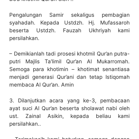
Pengalungan Samir sekaligus pembagian
syahadah. Kepada Ustdzh. Hj. Mufassaroh
beserta Ustdzh. Fauzah Ukhriyah kami
persilahkan.
– Demikianlah tadi prosesi khotmil Qur’an putra-
putri Majlis Ta’limil Qur’an Al Mukarromah.
Semoga para khotimin – khotimat senantiasa
menjadi generasi Qur’ani dan tetap Istiqomah
membaca Al Qur’an. Amin
3. Dilanjutkan acara yang ke-3, pembacaan
ayat suci Al Qur’an beserta sholawat nabi oleh
ust. Zainal Asikin, kepada beliau kami
persilahkan..