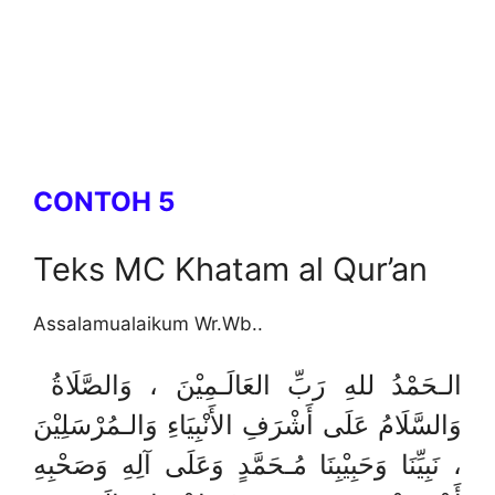
CONTOH 5
Teks MC Khatam al Qur’an
Assalamualaikum Wr.Wb..
الـحَمْدُ للهِ رَبِّ العَالَـمِيْنَ ، وَالصَّلَاةُ
وَالسَّلَامُ عَلَى أَشْرَفِ الأَنْبِيَاءِ وَالـمُرْسَلِيْنَ
، نَبِيِّنَا وَحَبِيْبِنَا مُـحَمَّدٍ وَعَلَى آلِهِ وَصَحْبِهِ