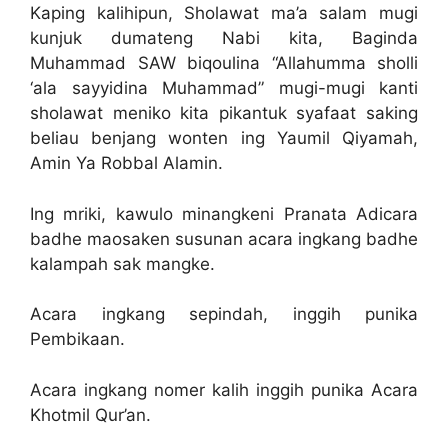
Kaping kalihipun, Sholawat ma’a salam mugi
kunjuk dumateng Nabi kita, Baginda
Muhammad SAW biqoulina “Allahumma sholli
‘ala sayyidina Muhammad” mugi-mugi kanti
sholawat meniko kita pikantuk syafaat saking
beliau benjang wonten ing Yaumil Qiyamah,
Amin Ya Robbal Alamin.
Ing mriki, kawulo minangkeni Pranata Adicara
badhe maosaken susunan acara ingkang badhe
kalampah sak mangke.
Acara ingkang sepindah, inggih punika
Pembikaan.
Acara ingkang nomer kalih inggih punika Acara
Khotmil Qur’an.