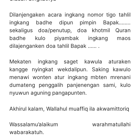
Dilanjengaken acara ingkang nomor tigo tahlil
ingkang badhe dipun pimpin Bapak……..
sekaligus doa/penutup, doa khotmil Quran
badhe kulo piyambak ingkang maos
dilajenganken doa tahlil Bapak …… .
Mekaten ingkang saget kawula aturaken
kangge nyingkat wekdalipun. Saking kawulo
menawi wonten atur ingkang mbten mrenani
dumateng penggalih panjenengan sami, kulo
nyuwun aguning pangapunten.
Akhirul kalam, Wallahul muaffiq ila akwamittoriq
Wassalamu’alaikum warahmatullahi
wabarakatuh.