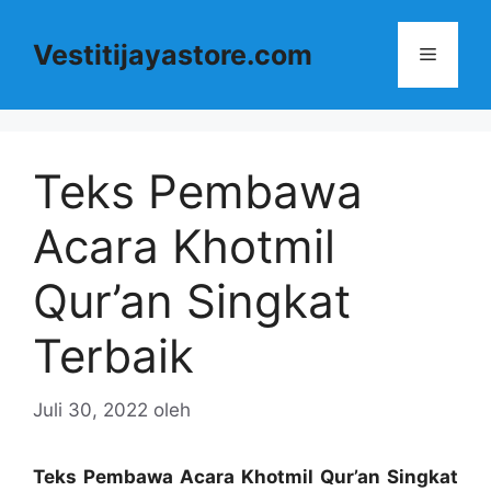
Langsung
ke
Vestitijayastore.com
Menu
isi
Teks Pembawa
Acara Khotmil
Qur’an Singkat
Terbaik
Juli 30, 2022
oleh
Teks Pembawa Acara Khotmil Qur’an Singkat