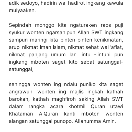
adik sedoyo, hadirin wal hadirot ingkang kawula
mulyaaken.
Sepindah monggo kita ngaturaken raos puji
syukur wonten ngarsanipun Allah SWT ingkang
sampun maringi kita pinten-pinten kenikmatan,
arupi nikmat Iman Islam, nikmat sehat wal ‘afiat,
nikmat panjang umum lan lintu -lintuni pun
ingkang mboten saget kito sebat satunggal-
satunggal,
sehingga wonten ing ndalu puniko kita saget
angrawuhi wonten ing majlis ingkah kathah
barokah, kathah maghfiroh saking Allah SWT
dalam rangka acara khotmil Quran utawi
Khataman AlQuran kanti mboten wonten
alangan satunggal punopo. Allahumma Amin.