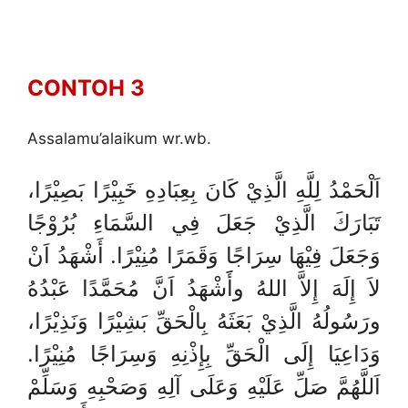
CONTOH 3
Assalamu’alaikum wr.wb.
اَلْحَمْدُ لِلَّهِ الَّذِيْ كَانَ بِعِبَادِهِ خَبِيْرًا بَصِيْرًا،
تَبَارَكَ الَّذِيْ جَعَلَ فِي السَّمَاءِ بُرُوْجًا
وَجَعَلَ فِيْهَا سِرَاجًا وَقَمَرًا مُنِيْرًا. أَشْهَدُ اَنْ
لاَ إِلَهَ إِلاَّ اللهُ وأََشْهَدُ اَنَّ مُحَمَّدًا عَبْدُهُ
ورَسُولُهُ الَّذِيْ بَعَثَهُ بِالْحَقِّ بَشِيْرًا وَنَذِيْرًا،
وَدَاعِيَا إِلَى الْحَقِّ بِإِذْنِهِ وَسِرَاجًا مُنِيْرًا.
اَللَّهُمَّ صَلِّ عَلَيْهِ وَعَلَى آلِهِ وَصَحْبِهِ وَسَلِّمْ