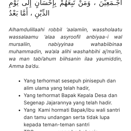
أَجْـمَعِيْنَ ، وَمَنْ تَبِعَهُمْ بِإِحْسَانٍ إِلَى يَوْمِ
الدِّيْنِ ، أَمَّا بَعْدُ
Alhamdulillaahi robbil ‘aalamiin, wassholaatu
wassalaamu ‘alaa asyroofil anbiyaa-i wal
mursaliin, nabiyyinaa wahabiibinaa
muhammadin, wa’ala alihi washahbihi aj’ma’iin,
wa man tabi’ahum biihsanin ilaa yaumiddin,
Amma ba’du.
Yang terhormat sesepuh pinisepuh dan
alim ulama yang telah hadir,
Yang terhormat Bapak Kepala Desa dan
Segenap Jajarannya yang telah hadir.
Yang Kami hormati Bapak/ibu wali santri
dan tamu undangan serta tidak lupa
kepada teman-teman santri