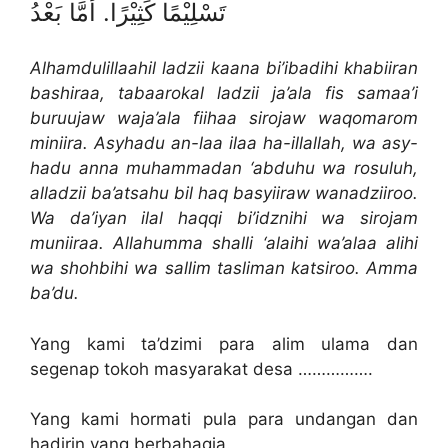
تَسْلِيْمًا كَثِيْرًا. أَمَّا بَعْدُ
Alhamdulillaahil ladzii kaana bi’ibadihi khabiiran
bashiraa, tabaarokal ladzii ja’ala fis samaa’i
buruujaw waja’ala fiihaa sirojaw waqomarom
miniira. Asyhadu an-laa ilaa ha-illallah, wa asy-
hadu anna muhammadan ‘abduhu wa rosuluh,
alladzii ba’atsahu bil haq basyiiraw wanadziiroo.
Wa da’iyan ilal haqqi bi’idznihi wa sirojam
muniiraa. Allahumma shalli ‘alaihi wa’alaa alihi
wa shohbihi wa sallim tasliman katsiroo. Amma
ba’du.
Yang kami ta’dzimi para alim ulama dan
segenap tokoh masyarakat desa …………….
Yang kami hormati pula para undangan dan
hadirin yang berbahagia.