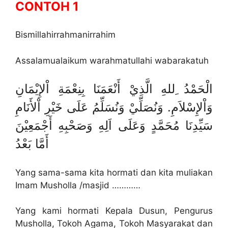
CONTOH 1
Bismillahirrahmanirrahim
Assalamualaikum warahmatullahi wabarakatuh
الْحَمْدُ ِللهِ الَّذِيْ أَنْعَمَنَا بِنِعْمَةِ اْلإِيْمَانِ
وَاْلإِسْلاَمِ. وَنُصَلِّيْ وَنُسَلِّمُ عَلَى خَيْرِ اْلأَنَامِ
سَيِّدِنَا مُحَمَّدٍ وَعَلَى اَلِهِ وَصَحْبِهِ أَجْمَعِيْنَ
أَمَّا بَعْدُ
Yang sama-sama kita hormati dan kita muliakan
Imam Musholla /masjid …………
Yang kami hormati Kepala Dusun, Pengurus
Musholla, Tokoh Agama, Tokoh Masyarakat dan