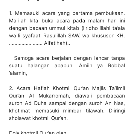
1. Memasuki acara yang pertama pembukaan.
Marilah kita buka acara pada malam hari ini
dengan bacaan ummul kitab (liridho illahi ta’ala
wa li syafaati Rasulillah SAW. wa khususon KH.
…………………… Alfatihah)..
– Semoga acara berjalan dengan lancar tanpa
suatu halangan apapun. Amiin ya Robbal
‘alamin,
2. Acara Haflah Khotmil Qur’an Majlis Ta’limil
Qur’an Al Mukarromah, diawali pembacaan
suroh Ad Duha sampai dengan suroh An Nas,
khotimat memasuki mimbar tilawah. Diiringi
sholawat khotmil Qur’an.
Do’a khotmil Qur’an oleh ..