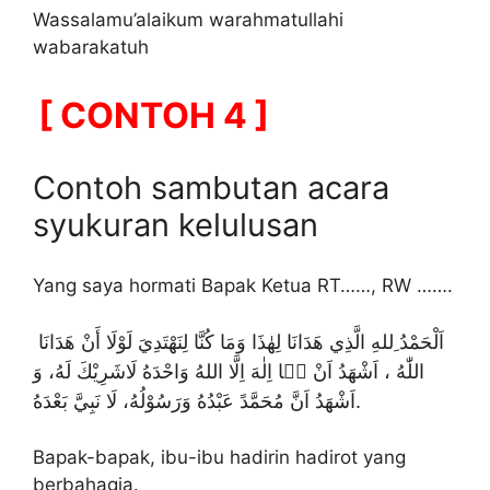
Wassalamu’alaikum warahmatullahi
wabarakatuh
[ CONTOH 4 ]
Contoh sambutan acara
syukuran kelulusan
Yang saya hormati Bapak Ketua RT……, RW …….
اَلْحَمْدُ ِللهِ الَّذِي هَدَانَا لِهٰذَا وَمَا كُنَّا لِنَهْتَدِيَ لَوْلَا أَنْ هَدَانَا
اللّٰهُ ، اَشْهَدُ اَنْ لۤا اِلٰهَ اِلَّا اللهُ وَاحْدَهُ لَاشَرِيْكَ لَهُ، وَ
اَشْهَدُ اَنَّ مُحَمَّدً عَبْدُهُ وَرَسُوْلُهُ، لَا نَبِيَّ بَعْدَهُ.
Bapak-bapak, ibu-ibu hadirin hadirot yang
berbahagia.