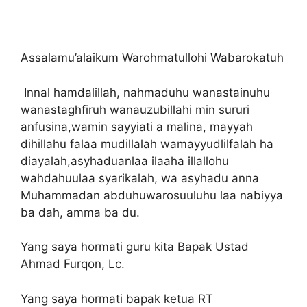
Assalamu’alaikum Warohmatullohi Wabarokatuh
Innal hamdalillah, nahmaduhu wanastainuhu
wanastaghfiruh wanauzubillahi min sururi
anfusina,wamin sayyiati a malina, mayyah
dihillahu falaa mudillalah wamayyudlilfalah ha
diayalah,asyhaduanlaa ilaaha illallohu
wahdahuulaa syarikalah, wa asyhadu anna
Muhammadan abduhuwarosuuluhu laa nabiyya
ba dah, amma ba du.
Yang saya hormati guru kita Bapak Ustad
Ahmad Furqon, Lc.
Yang saya hormati bapak ketua RT