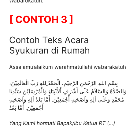
Wabarokatuh.
[ CONTOH 3 ]
Contoh Teks Acara
Syukuran di Rumah
Assalamu’alaikum warahmatullahi wabarakatuh
بِسْمِ اللهِ الرَّحْمَنِ الرَّحِيْمِ، اَلْحَمْدُ ِللهِ رَبِّ الْعَالَمِيْنَ،
وَالصَّلاَةُ وَالسَّلاَمُ عَلَى أَشْرَفِ اْلأَنْبِيَاءِ وَالْمُرْسَلِيْنَ سَيِّدِنَا
مُحَمَّدٍ وَعَلَى اَلِهِ وَاَصْحَبِهِ أَجْمَعِيْنَ. أََمَّا بَعْدُ اَلِهِ وَاَصْحَبِهِ
أَجْمَعِيْنَ. أََمَّا بَعْدُ
Yang Kami hormati Bapak/Ibu Ketua RT (…)