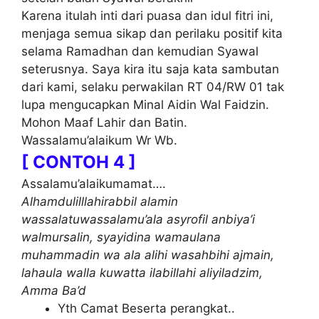
Karena itulah inti dari puasa dan idul fitri ini,
menjaga semua sikap dan perilaku positif kita
selama Ramadhan dan kemudian Syawal
seterusnya. Saya kira itu saja kata sambutan
dari kami, selaku perwakilan RT 04/RW 01 tak
lupa mengucapkan Minal Aidin Wal Faidzin.
Mohon Maaf Lahir dan Batin.
Wassalamu’alaikum Wr Wb.
[ CONTOH 4 ]
Assalamu’alaikumamat….
Alhamdulilllahirabbil alamin
wassalatuwassalamu’ala asyrofil anbiya’i
walmursalin, syayidina wamaulana
muhammadin wa ala alihi wasahbihi ajmain,
lahaula walla kuwatta ilabillahi aliyiladzim,
Amma Ba’d
Yth Camat Beserta perangkat..