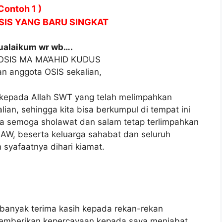
 Contoh 1 )
SIS YANG BARU SINGKAT
alaikum wr wb….
a OSIS MA MA’AHID KUDUS
an anggota OSIS sekalian,
an kepada Allah SWT yang telah melimpahkan
ian, sehingga kita bisa berkumpul di tempat ini
a semoga sholawat dan salam tetap terlimpahkan
W, beserta keluarga sahabat dan seluruh
 syafaatnya dihari kiamat.
banyak terima kasih kepada rekan-rekan
memberikan kepercayaan kepada saya menjabat