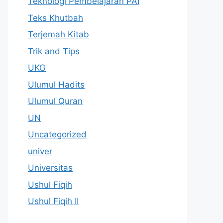
Teknologi Pembelajaran PAI
Teks Khutbah
Terjemah Kitab
Trik and Tips
UKG
Ulumul Hadits
Ulumul Quran
UN
Uncategorized
univer
Universitas
Ushul Fiqih
Ushul Fiqih II