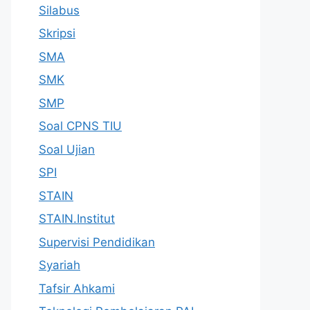
Silabus
Skripsi
SMA
SMK
SMP
Soal CPNS TIU
Soal Ujian
SPI
STAIN
STAIN.Institut
Supervisi Pendidikan
Syariah
Tafsir Ahkami