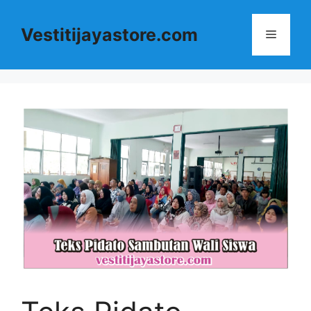
Langsung
ke
Vestitijayastore.com
Menu
isi