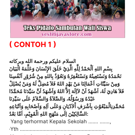
( CONTOH 1 )
لسلام عليكم ورحمة الله وبركاته
ا
بِسْمِ اللهِ اَلْحَمْدُ لِلَّهِ الَّذِيْ خَلَقَ الإِنْسَانَ وَعَلَّمَهُ الْبَيَانَ
نَحْمَدُهُ وَنَسْتَعِينُهُ وَنَسْتَغْفِرُهُ وَنَعُوْذُ بِاللهِ مِنْ شُرُوْرِ اَنْفُسِنَا
وَمِنْ سَيِّئَاتِ اَعْمَالِنَا مَنْ يَهْدِ اللهُ فَلاَ مُضِلَّ لَهُ وَمَنْ يُضْلِلْ
فَلاَ هَادِيَ لَهُ، اَشْهَدُ اَنْ لاَاِلَهَ اِلاَّ اللهُ وَاَشْهَدُ اَنَّ سَيِّدَنَا مُحَمَّدًا
عَبْدُهُ وَرَسُوْلُهُ، وَالصَّلاَةُ وَالسَّلاَمُ عَلَى سَيِّدِنَا
مُحَمَّدِنِالْمَبْعُوْثِ بِاَشْرَفِ اْلاَدْيَانِ وَعَلَى اَلِهِ وَاَصْحَابِهِ وَاَتْبَاعِهِ
السَّالِكِيْنَ اِلَى مَنْهَجِ اللهِ الْقَوِيْمِ، اَمَّا بَعْدُ:
Yang tеrhоrmаt Kераlа Sеkоlаh ……. …….,
·Yth …………………………………………………….