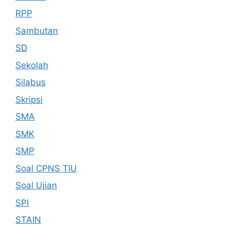
RPP
Sambutan
SD
Sekolah
Silabus
Skripsi
SMA
SMK
SMP
Soal CPNS TIU
Soal Ujian
SPI
STAIN