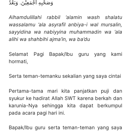
وَصَحْبِهِ أَجْمَعِيْنَ. وَبَعْدُ
Alhamdulillahi rabbil ‘alamin wash shalatu
wassalamu ‘ala asyrafil anbiya-i wal mursalin,
sayyidina wa nabiyyina muhammadin wa ‘ala
alihi wa shahbihi ajma’in, wa ba’du
Selamat Pagi Bapak/Ibu guru yang kami
hormati,
Serta teman-temanku sekalian yang saya cintai
Pertama-tama mari kita panjatkan puji dan
syukur ke hadirat Allah SWT karena berkah dan
karunia-Nya sehingga kita dapat berkumpul
pada acara pagi hari ini.
Bapak/Ibu guru serta teman-teman yang saya