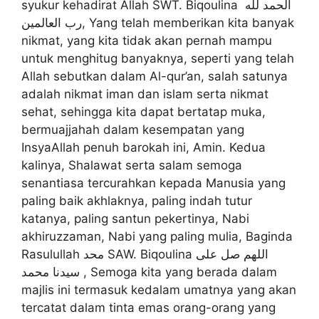
syukur kehadirat Allah SWT. Biqoulina الحمد لله
رب العالمين, Yang telah memberikan kita banyak
nikmat, yang kita tidak akan pernah mampu
untuk menghitug banyaknya, seperti yang telah
Allah sebutkan dalam Al-qur’an, salah satunya
adalah nikmat iman dan islam serta nikmat
sehat, sehingga kita dapat bertatap muka,
bermuajjahah dalam kesempatan yang
InsyaAllah penuh barokah ini, Amin. Kedua
kalinya, Shalawat serta salam semoga
senantiasa tercurahkan kepada Manusia yang
paling baik akhlaknya, paling indah tutur
katanya, paling santun pekertinya, Nabi
akhiruzzaman, Nabi yang paling mulia, Baginda
Rasulullah محد SAW. Biqoulina اللهم صل على
سيدنا محمد , Semoga kita yang berada dalam
majlis ini termasuk kedalam umatnya yang akan
tercatat dalam tinta emas orang-orang yang