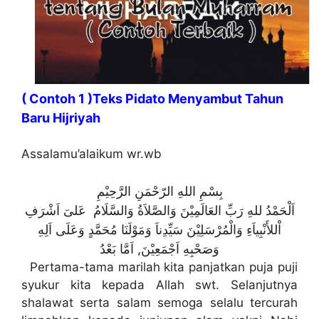
( Contoh 1 )Teks Pidato Menyambut Tahun
Baru Hijriyah
Assalamu’alaikum wr.wb
بِسْمِ اللهِ الرّحْمَنِ الرَّحِيْمِ
اَلْحَمْدُ للهِ رَبِّ العَالَمِيْنَ وَالصَّلاَةُ وَالسَّلَامُ عَلىَ اَشْرَفِ
اْللأَنْبِياَءِ وَالْمُرْسَلِيْنَ سَيِّدِناَ وَمَوْلَنَا مُحَمَّدٍ وَعَلَى اَلِهِ
وَصَحْبِهِ اَجْمَعِيْنَ, اَمَّا بَعْدُ
Pertama-tama marilah kita panjatkan puja puji
syukur kita kepada Allah swt. Selanjutnya
shalawat serta salam semoga selalu tercurah