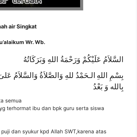
ah air Singkat
’alaikum Wr. Wb.
السَّلاَمُ عَلَيْكُمْ وَرَحْمَةُ اللهِ وَبَرَكَاتُهُ
بِسْمِ اللهِ
الـحَمْدُ للهِ
وَالصَّلاَةُ وَالسَّلاَمُ عَلىَ 
بِالله وَ بَعْدُ
ita semua
yg terhormat ibu dan bpk guru serta siswa
 puji dan syukur kpd Allah SWT,karena atas