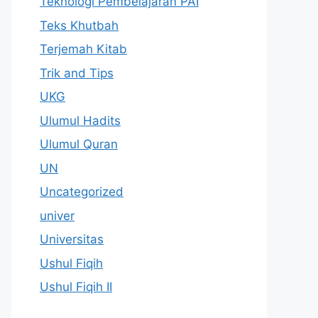
Teknologi Pembelajaran PAI
Teks Khutbah
Terjemah Kitab
Trik and Tips
UKG
Ulumul Hadits
Ulumul Quran
UN
Uncategorized
univer
Universitas
Ushul Fiqih
Ushul Fiqih II