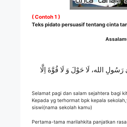
( Contoh 1 )
Teks pidato persuasif tentang cinta tan
Assalamu
رَسُولِ الله، لَا حَوْلَ وَ لَا قُوَّةَ اِلَّا
Selamat pagi dan salam sejahtera bagi k
Kepada yg terhormat bpk kepala sekolah,
siswi(nama sekolah kamu)
Pertama-tama marilahkita panjatkan rasa