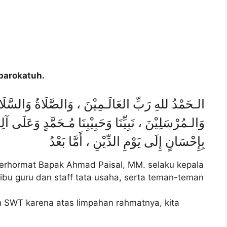
barokatuh.
الـحَمْدُ للهِ رَبِّ العَالَـمِيْنَ ، وَالصَّلَاةُ وَالسَّلَا
وَالـمُرْسَلِيْنَ ، نَبِيِّنَا وَحَبِيْبِنَا مُـحَمَّدٍ وَعَلَى آ
بِإِحْسَانٍ إِلَى يَوْمِ الدِّيْنِ ، أَمَّا بَعْدُ
terhormat Bapak Ahmad Paisal, MM. selaku kepala
bu guru dan staff tata usaha, serta teman-teman
ah SWT karena atas limpahan rahmatnya, kita