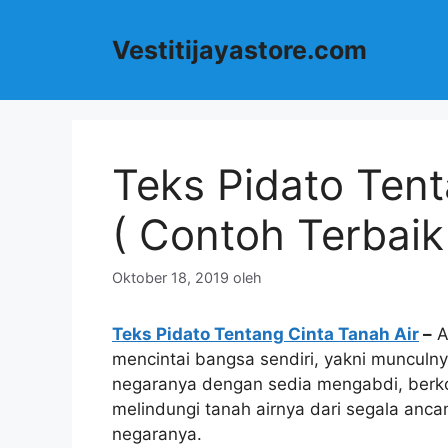
Langsung
ke
Vestitijayastore.com
isi
Teks Pidato Tent
( Contoh Terbaik
Oktober 18, 2019
oleh
Teks Pidato Tentang Cinta Tanah Air
–
Ap
mencintai bangsa sendiri, yakni munculn
negaranya dengan sedia mengabdi, berko
melindungi tanah airnya dari segala anc
negaranya.