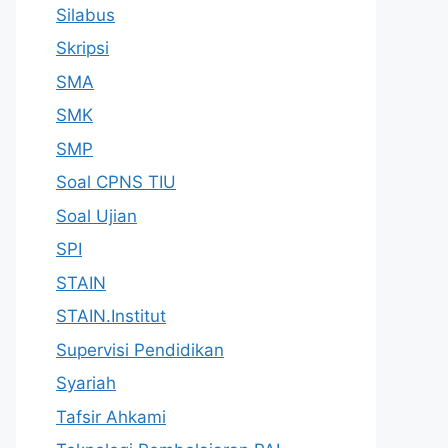
Silabus
Skripsi
SMA
SMK
SMP
Soal CPNS TIU
Soal Ujian
SPI
STAIN
STAIN.Institut
Supervisi Pendidikan
Syariah
Tafsir Ahkami