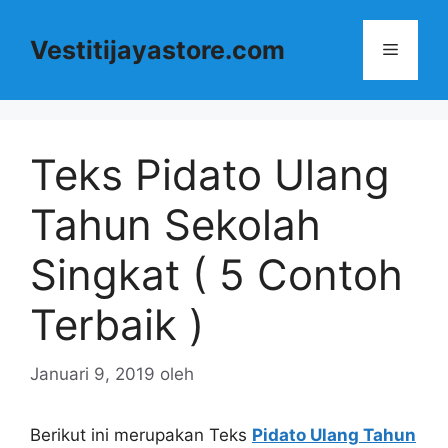
Langsung
ke
Vestitijayastore.com
Menu
isi
Teks Pidato Ulang
Tahun Sekolah
Singkat ( 5 Contoh
Terbaik )
Januari 9, 2019
oleh
Berikut ini merupakan Teks
Pidato Ulang Tahun