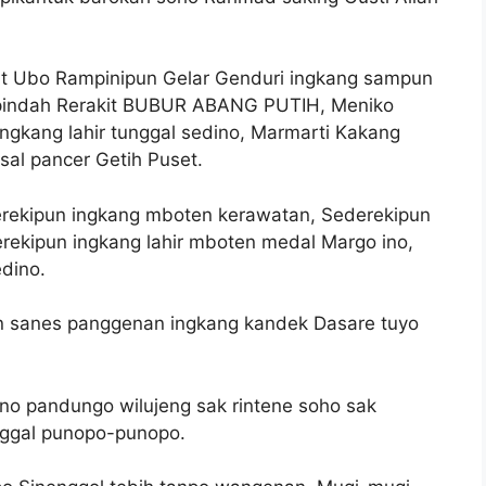
it Ubo Rampinipun Gelar Genduri ingkang sampun
pindah Rerakit BUBUR ABANG PUTIH, Meniko
gkang lahir tunggal sedino, Marmarti Kakang
al pancer Getih Puset.
erekipun ingkang mboten kerawatan, Sederekipun
rekipun ingkang lahir mboten medal Margo ino,
dino.
n sanes panggenan ingkang kandek Dasare tuyo
no pandungo wilujeng sak rintene soho sak
nggal punopo-punopo.