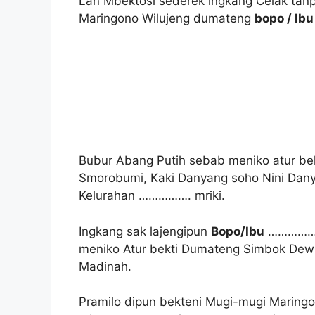
Lan Mbektosi sederek ingkang Celak tan
Maringono Wilujeng dumateng
bopo / Ib
Bubur Abang Putih sebab meniko atur be
Smorobumi, Kaki Danyang soho Nini Da
Kelurahan ……………. mriki.
Ingkang sak lajengipun
Bopo/Ibu
……………..
meniko Atur bekti Dumateng Simbok Dew
Madinah.
Pramilo dipun bekteni Mugi-mugi Maring