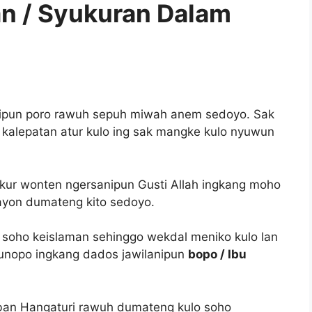
n / Syukuran Dalam
ipun poro rawuh sepuh miwah anem sedoyo. Sak
 kalepatan atur kulo ing sak mangke kulo nyuwun
kur wonten ngersanipun Gusti Allah ingkang moho
ayon dumateng kito sedoyo.
 soho keislaman sehinggo wekdal meniko kulo lan
unopo ingkang dados jawilanipun
bopo / Ibu
Hangaturi rawuh dumateng kulo soho