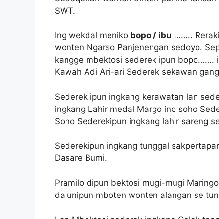
SWT.
Ing wekdal meniko
bopo / ibu
…….. Rerak
wonten Ngarso Panjenengan sedoyo. Se
kangge mbektosi sederek ipun bopo……. in
Kawah Adi Ari-ari Sederek sekawan gangs
Sederek ipun ingkang kerawatan lan sed
ingkang Lahir medal Margo ino soho Sede
Soho Sederekipun ingkang lahir sareng se
Sederekipun ingkang tunggal sakpertapa
Dasare Bumi.
Pramilo dipun bektosi mugi-mugi Maringo
dalunipun mboten wonten alangan se tu