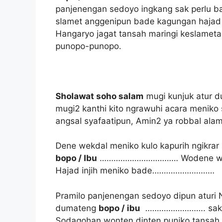
panjenengan sedoyo ingkang sak perlu b
slamet anggenipun bade kagungan haj
Hangaryo jagat tansah maringi keslamet
punopo-punopo.
Sholawat soho salam
mugi kunjuk atur 
mugi2 kanthi kito ngrawuhi acara meniko
angsal syafaatipun, Amin2 ya robbal alam
Dene wekdal meniko kulo kapurih ngikrar
bopo / Ibu
……………………………. Wodene we
Hajad injih meniko bade………………………
Pramilo panjenengan sedoyo dipun aturi 
dumateng
bopo / ibu
…………………….. sak ku
Sodaqohan wonten dinten puniko tansah 