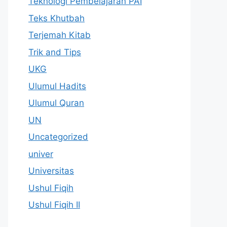
Teknologi Pembelajaran PAI
Teks Khutbah
Terjemah Kitab
Trik and Tips
UKG
Ulumul Hadits
Ulumul Quran
UN
Uncategorized
univer
Universitas
Ushul Fiqih
Ushul Fiqih II