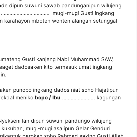
ade dipun suwuni sawab pandunganipun wilujeng
ad ……………………………. mugi-mugi Gusti ingkang
an karahayon mboten wonten alangan setunggal
dumateng Gusti kanjeng Nabi Muhammad SAW,
 saget dadosaken kito termasuk umat ingkang
in.
 aken punopo ingkang dados niat soho Hajatipun
kdal meniko
bopo / Ibu
………………….. kagungan
Nyekseni lan dipun suwuni pandungo wilujeng
kuban, mugi-mugi asalipun Gelar Genduri
pikantuk barokah soho Rahmad saking Gusti Allah