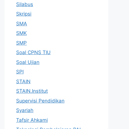
Silabus
Skripsi
SMA
SMK
SMP
Soal CPNS TIU
Soal Ujian
SPI
STAIN
STAIN.Institut
Supervisi Pendidikan
Syariah
Tafsir Ahkami