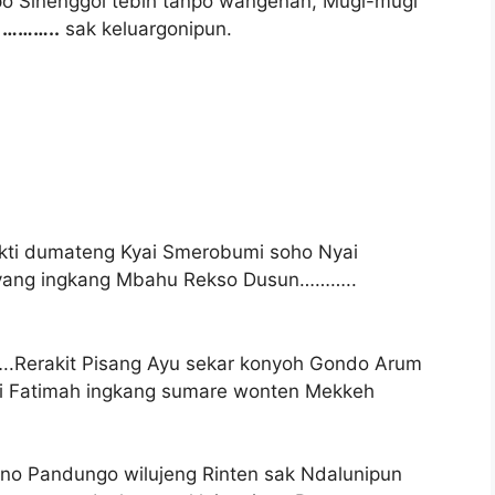
po Sinenggol tebih tanpo wangenan, Mugi-mugi
u ………..
sak keluargonipun.
kti dumateng Kyai Smerobumi soho Nyai
nyang ingkang Mbahu Rekso Dusun………..
Rerakit Pisang Ayu sekar konyoh Gondo Arum
i Fatimah ingkang sumare wonten Mekkeh
ono Pandungo wilujeng Rinten sak Ndalunipun