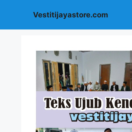
Langsung
ke
Vestitijayastore.com
isi