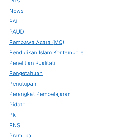
MTs
News
PAI
PAUD
Pembawa Acara (MC)
Pendidikan Islam Kontemporer
Penelitian Kualitatif
Pengetahuan
Penutupan
Perangkat Pembelajaran
Pidato
Pkn
PNS
Pramuka