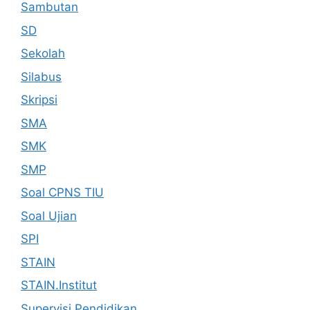
Sambutan
SD
Sekolah
Silabus
Skripsi
SMA
SMK
SMP
Soal CPNS TIU
Soal Ujian
SPI
STAIN
STAIN.Institut
Supervisi Pendidikan