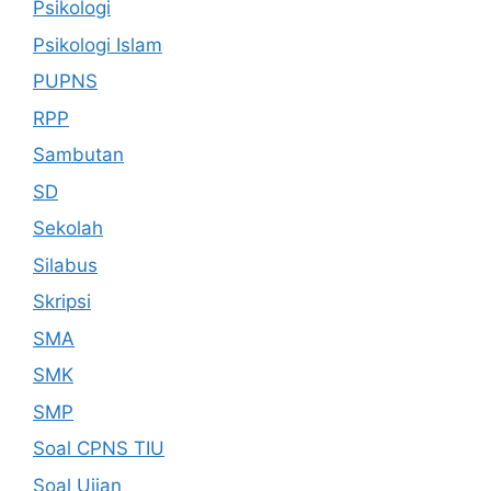
Psikologi
Psikologi Islam
PUPNS
RPP
Sambutan
SD
Sekolah
Silabus
Skripsi
SMA
SMK
SMP
Soal CPNS TIU
Soal Ujian