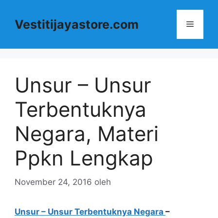
Langsung
ke
Vestitijayastore.com
Menu
isi
Unsur – Unsur
Terbentuknya
Negara, Materi
Ppkn Lengkap
November 24, 2016
oleh
Unsur – Unsur Terbentuknya Negara
–