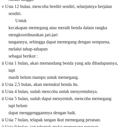
v
Usia 12 bulan, mencoba berdiri sendiri, selanjutnya berjalan
sendiri.
Untuk
kecakapan memegang atau meraih benda dalam rangka
mengkoordinasikan jari-jari
tangannya, sehingga dapat memegang dengan sempurna,
melalui tahap-tahapan
sebagai berikut :
ü
Usia 1 bulan, akan memandang benda yang ada dihadapannya,
tapi
masih belum mampu untuk memegang.
ü
Usia 2,5 bulan, akan memukul benda itu.
ü
Usia 4 bulan, sudah mencoba untuk menyentuhnya.
ü
Usia 5 bulan, sudah dapat menyentuh, mencoba memegang
tapi belum
dapat menggenggamnya dengan baik.
ü
Usia 7 bulan, telapak tangan ikut memegang peranan.
ü
Usia 9 bulan, jari telunjuk mulai memegang peranan.