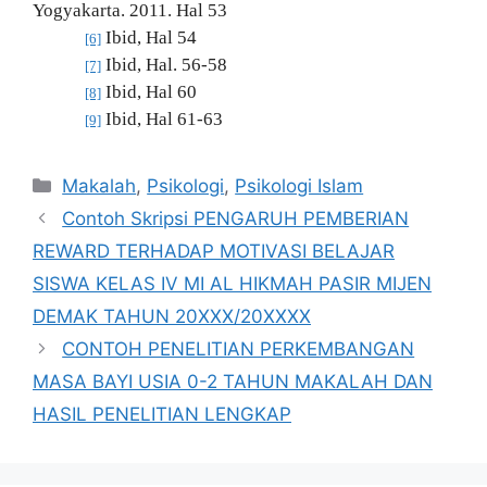
Yogyakarta. 2011. Hal 53
Ibid, Hal 54
[6]
Ibid, Hal. 56-58
[7]
Ibid, Hal 60
[8]
Ibid, Hal 61-63
[9]
Kategori
Makalah
,
Psikologi
,
Psikologi Islam
Contoh Skripsi PENGARUH PEMBERIAN
REWARD TERHADAP MOTIVASI BELAJAR
SISWA KELAS IV MI AL HIKMAH PASIR MIJEN
DEMAK TAHUN 20XXX/20XXXX
CONTOH PENELITIAN PERKEMBANGAN
MASA BAYI USIA 0-2 TAHUN MAKALAH DAN
HASIL PENELITIAN LENGKAP