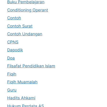
Buku Pembelajaran
Conditioning Operant
Contoh
Contoh Surat
Contoh Undangan
CPNS
Dapodik
Doa
Filsafat Pendidikan Islam
Fiqih
Fiqih Muamalah
Guru
Hadits Ahkami
Hukum Perdata AS