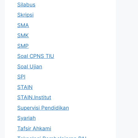
Silabus
Skripsi
SMA
SMK
SMP
Soal CPNS TIU
Soal Ujian
SPI
STAIN
STAIN.Institut
Supervisi Pendidikan
Syariah
Tafsir Ahkami