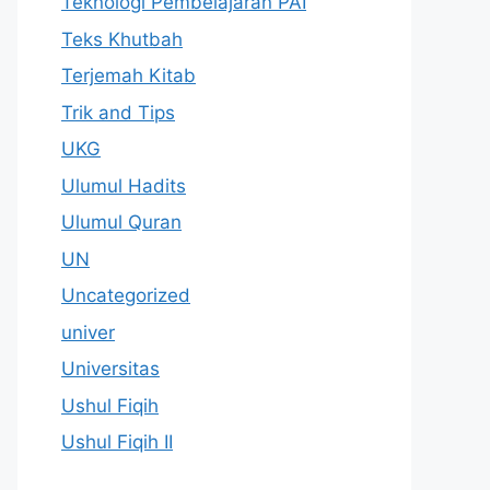
Teknologi Pembelajaran PAI
Teks Khutbah
Terjemah Kitab
Trik and Tips
UKG
Ulumul Hadits
Ulumul Quran
UN
Uncategorized
univer
Universitas
Ushul Fiqih
Ushul Fiqih II