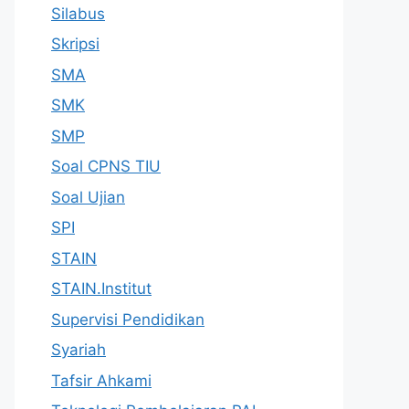
Silabus
Skripsi
SMA
SMK
SMP
Soal CPNS TIU
Soal Ujian
SPI
STAIN
STAIN.Institut
Supervisi Pendidikan
Syariah
Tafsir Ahkami