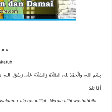
 Damai
akatuh
بِسْمِ اللهِ، والْحَمْدُ للهِ، الصَّلَاةُ وَالسَّلَامُ عَلَى رَسُوْلِ اللهِ، وَع
أَمَّا بَعْدُ
salaamu ‘ala rasuulillah. Wa’ala alihi washahbihi