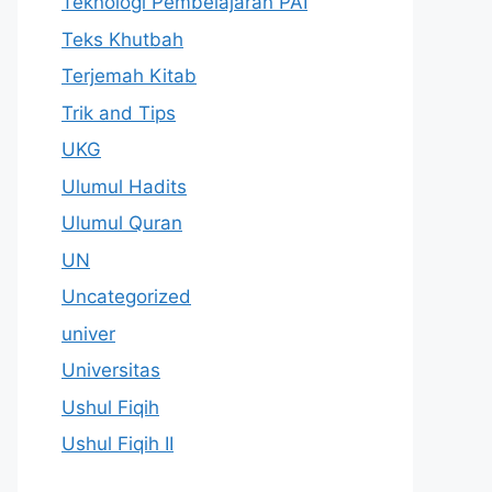
Teknologi Pembelajaran PAI
Teks Khutbah
Terjemah Kitab
Trik and Tips
UKG
Ulumul Hadits
Ulumul Quran
UN
Uncategorized
univer
Universitas
Ushul Fiqih
Ushul Fiqih II