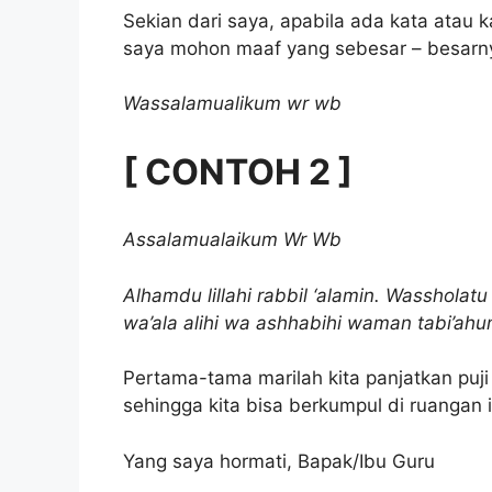
Sekian dari saya, apabila ada kata atau 
saya mohon maaf yang sebesar – besarn
Wassalamualikum wr wb
[ CONTOH 2 ]
Assalamualaikum Wr Wb
Alhamdu lillahi rabbil ‘alamin. Wassholatu
wa’ala alihi wa ashhabihi waman tabi’ahu
Pertama-tama marilah kita panjatkan pu
sehingga kita bisa berkumpul di ruangan 
Yang saya hormati, Bapak/Ibu Guru