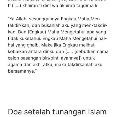
fî (…..) khairan fî dînî wa âkhiratî faqdirhâ lî
“Ya Allah, sesungguhnya Engkau Maha Men-
takdir-kan, dan bukanlah aku yang men-takdir-
kan. Dan (Engkau) Maha Mengetahui apa yang
tidak kuketahui. Engkau Maha Mengetahui hal-
hal yang ghaib. Maka jika Engkau melihat
kebaikan antara diriku dan (….. [sebutkan nama
calon pasangan bin/binti ayahnya]) untuk
agama dan akhiratku, maka takdirkanlah aku
bersamanya.”
Doa setelah tunangan Islam