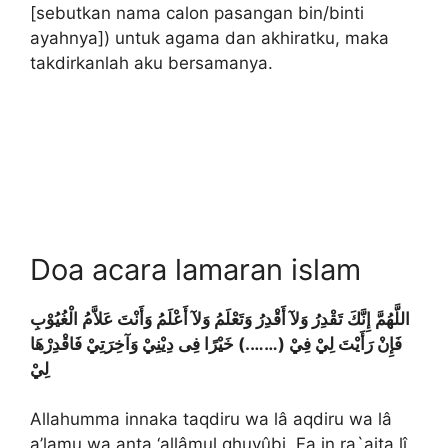
[sebutkan nama calon pasangan bin/binti
ayahnya]) untuk agama dan akhiratku, maka
takdirkanlah aku bersamanya.
Doa acara lamaran islam
اللَّهُمَّ إِنَّكَ تَقْدِرُ وَلآ أَقْدِرُ وَتَعْلَمُ وَلآ أَعْلَمُ وَأَنْتَ عَلاَّمُ الْغُيُوْبِ
فَإِنْ رَأَيْتَ لِيْ فِيْ (…….) خَيْرًا فِى دِيْنِيْ وَآخِرَتِيْ فَاقْدِرْهَا
لِيْ
Allahumma innaka taqdiru wa lâ aqdiru wa lâ
a’lamu wa anta ‘allâmul ghuyûbi. Fa in ra`aita lî