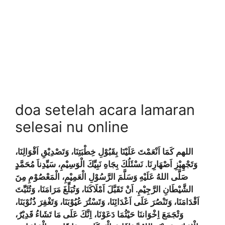
doa setelah acara lamaran
selesai nu online
اللهم كَمَا اَنْعَمْتَ عَلَيْنَا بِقَبُوْلِ خِطْبَتِنَا، وَتَصْدِيْقِ اَقْوَالِنَا،
وَتَجْهِيْزِ اَصْهَارِنَا. نَسْئَلُكَ بِجَاهِ نَبِيِّكَ الْوَسِيْمِ، سَيِّدِناَ مُحَمَّدٍ
صَلَّى اللهُ عَلَيْهِ وَسَلَّمَ الرَّسُوْلِ الْعَمِيْمِ، الْمَعْصُوْمِ مِنَ
الشَّيْطَانِ الرَّجِيْمِ. اَنْ تَقَبَّلَ اَمْلَاكَنَا، وَتُبَلِّغَ مَرَامَنَا، وَتُثَبِّتَ
اَقْدَامَنَا، وَتَنْصُرَ عَلَى اَعْدَائِنَا، وَتَسْتُرَ عُيُوْبَنَا، وَتَغْفِرَ ذُنُوْبَنَا،
وَتْجَمَعَ اِخْوَاننَا حَيْثُمَا دَعَوْنَا، اِنَّكَ عَلَى مَا تَشَاءُ قَدِيْرٌ،