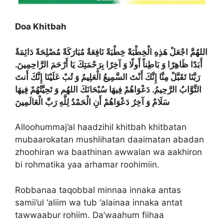
Doa Khitbah
أَبَدًا ظَاهِرًا وَ بَاطِناً أَولًا وَ آخِرًا بِرَحْمَتِكَ يَا أَرْحَمَ الرَّاحِمِينَ.
رَبَّنَا تَقَبَّلْ مِنَّا إِنَّكَ أَنْتَ السَّمِيعُ الْعَلِيمُ وَ تُبْ عَلَيْنَا إِنَّكَ أَنتَ
التَّوَّابُ الرَّحِيمُ. دَعْوَاهُمْ فِيهَا سُبْحَانَكَ اللهُم وَ تَحِيَّتُهُمْ فِيهَا
سَلَامٌ وَ آخِرُ دَعْوَاهُمْ أَنِ الْحَمْدُ لِلَّهِ رَبِّ الْعَالَمِينَ
Alloohummaj’al haadzihil khitbah khitbatan
mubaarokatan mushlihatan daaimatan abadan
zhoohiran wa baathinan awwalan wa aakhiron
bi rohmatika yaa arhamar roohimiin.
Robbanaa taqobbal minnaa innaka antas
samii’ul ‘aliim wa tub ‘alainaa innaka antat
tawwaabur rohiim. Da’waahum fiihaa