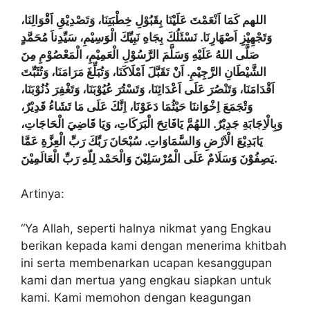
اللهم كَمَا اَنْعَمْتَ عَلَيْنَا بِقَبُوْلِ خِطْبَتِنَا، وَتَصْدِيْقِ اَقْوَالِنَا،
وَتَجْهِيْزِ اَصْهَارِنَا. نَسْئَلُكَ بِجَاهِ نَبِيِّكَ الْوَسِيْمِ، سَيِّدِناَ مُحَمَّدٍ
صَلَّى اللهُ عَلَيْهِ وَسَلَّمَ الرَّسُوْلِ الْعَمِيْمِ، الْمَعْصُوْمِ مِنَ
الشَّيْطَانِ الرَّجِيْمِ. اَنْ تَقَبَّلَ اَمْلَاكَنَا، وَتُبَلِّغَ مَرَامَنَا، وَتُثَبِّتَ
اَقْدَامَنَا، وَتَنْصُرَ عَلَى اَعْدَائِنَا، وَتَسْتُرَ عُيُوْبَنَا، وَتَغْفِرَ ذُنُوْبَنَا،
وَتْجَمَعَ اِخْوَاننَا حَيْثُمَا دَعَوْنَا، اِنَّكَ عَلَى مَا تَشَاءُ قَدِيْرٌ،
وَبِالْاِجَابَةِ جَدِيْرٌ. اللهُمَّ يَافَاتِحَ الْبَرَكَاتِ، وَيَا قَاضِيَ الْحَاجَاتِ،
يَابَدِيْعَ الْاَرْضِ وَالسَّمَاوَاتِ. سُبْحَانَ رَبِّكَ رَبِّ الْعِزَّةِ عَمَّا
يَصِفُوْنَ وَسَلَامٌ عَلَى الْمُرْسَلِيْنَ وَالْحَمْد لِلّهِ رَبِّ الْعَالَمِيْنَ.
Artinya:
“Ya Allah, seperti halnya nikmat yang Engkau
berikan kepada kami dengan menerima khitbah
ini serta membenarkan ucapan kesanggupan
kami dan mertua yang engkau siapkan untuk
kami. Kami memohon dengan keagungan