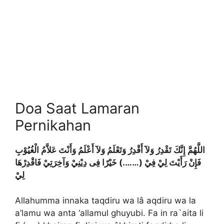
Doa Saat Lamaran
Pernikahan
اللَّهُمَّ إِنَّكَ تَقْدِرُ وَلآ أَقْدِرُ وَتَعْلَمُ وَلآ أَعْلَمُ وَأَنْتَ عَلاَّمُ الْغُيُوْبِ
فَإِنْ رَأَيْتَ لِيْ فِيْ (…….) خَيْرًا فِى دِيْنِيْ وَآخِرَتِيْ فَاقْدِرْهَا
لِيْ
Allahumma innaka taqdiru wa lâ aqdiru wa la
a’lamu wa anta ‘allamul ghuyubi. Fa in ra`aita li