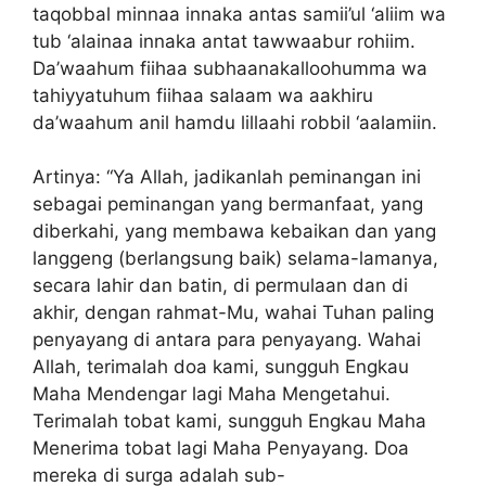
taqobbal minnaa innaka antas samii’ul ‘aliim wa
tub ‘alainaa innaka antat tawwaabur rohiim.
Da’waahum fiihaa subhaanakalloohumma wa
tahiyyatuhum fiihaa salaam wa aakhiru
da’waahum anil hamdu lillaahi robbil ‘aalamiin.
Artinya: “Ya Allah, jadikanlah peminangan ini
sebagai peminangan yang bermanfaat, yang
diberkahi, yang membawa kebaikan dan yang
langgeng (berlangsung baik) selama-lamanya,
secara lahir dan batin, di permulaan dan di
akhir, dengan rahmat-Mu, wahai Tuhan paling
penyayang di antara para penyayang. Wahai
Allah, terimalah doa kami, sungguh Engkau
Maha Mendengar lagi Maha Mengetahui.
Terimalah tobat kami, sungguh Engkau Maha
Menerima tobat lagi Maha Penyayang. Doa
mereka di surga adalah sub-