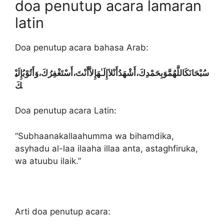
doa penutup acara lamaran
latin
Doa penutup acara bahasa Arab:
سُبْحَانَكَاللَّهُمَّوَبِحَمْدِكَ،أَشْهَدُأَنْلاَإِلَـٰهَإِلاَّأَنْتَ،أَسْتَغْفِرُكَ،وَأَتُوْبُإِلَيْ
كَ
Doa penutup acara Latin:
“Subhaanakallaahumma wa bihamdika,
asyhadu al-laa ilaaha illaa anta, astaghfiruka,
wa atuubu ilaik.”
Arti doa penutup acara: