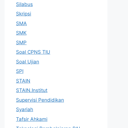
Silabus
Skripsi
SMA
SMK
SMP
Soal CPNS TIU
Soal Ujian
SPI
STAIN
STAIN.Institut
Supervisi Pendidikan
Syariah
Tafsir Ahkami