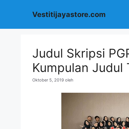
Langsung
ke
Vestitijayastore.com
isi
Judul Skripsi PG
Kumpulan Judul T
Oktober 5, 2019
oleh