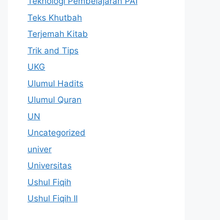
Teknologi Pembelajaran PAI
Teks Khutbah
Terjemah Kitab
Trik and Tips
UKG
Ulumul Hadits
Ulumul Quran
UN
Uncategorized
univer
Universitas
Ushul Fiqih
Ushul Fiqih II