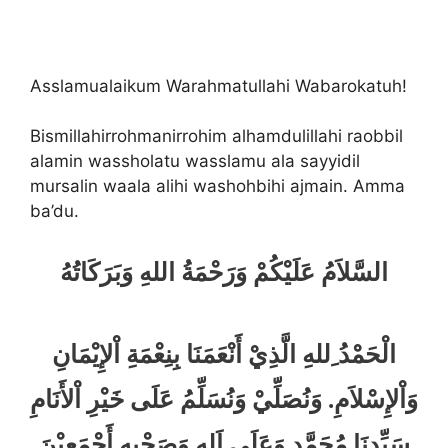
Asslamualaikum Warahmatullahi Wabarokatuh!
Bismillahirrohmanirrohim alhamdulillahi raobbil
alamin wassholatu wasslamu ala sayyidil
mursalin waala alihi washohbihi ajmain. Amma
ba’du.
السَّلاَمُ عَلَيْكُمْ وَرَحْمَةُ اللهِ وَبَرَكَاتُهُ
الْحَمْدُ ِللهِ الَّذِيْ أَنْعَمَنَا بِنِعْمَةِ اْلإِيْمَانِ
وَاْلإِسْلاَمِ. وَنُصَلِّيْ وَنُسَلِّمُ عَلَى خَيْرِ اْلأَنَامِ
سَيِّدِنَا مُحَمَّدٍ وَعَلَى اَلِهِ وَصَحْبِهِ أَجْمَعِيْنَ