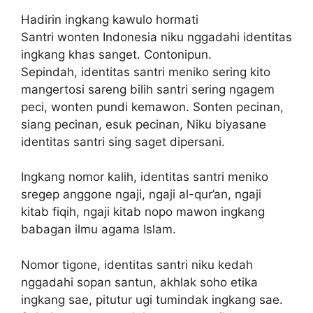
Hadirin ingkang kawulo hormati
Santri wonten Indonesia niku nggadahi identitas
ingkang khas sanget. Contonipun.
Sepindah, identitas santri meniko sering kito
mangertosi sareng bilih santri sering ngagem
peci, wonten pundi kemawon. Sonten pecinan,
siang pecinan, esuk pecinan, Niku biyasane
identitas santri sing saget dipersani.
Ingkang nomor kalih, identitas santri meniko
sregep anggone ngaji, ngaji al-qur’an, ngaji
kitab fiqih, ngaji kitab nopo mawon ingkang
babagan ilmu agama Islam.
Nomor tigone, identitas santri niku kedah
nggadahi sopan santun, akhlak soho etika
ingkang sae, pitutur ugi tumindak ingkang sae.