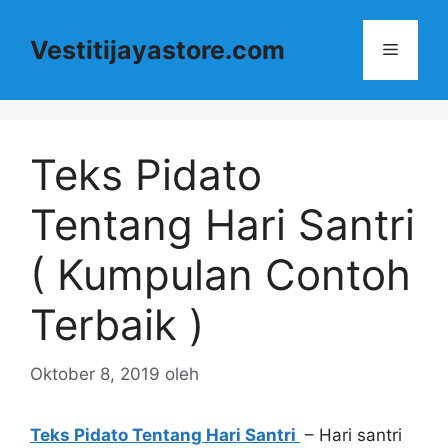
Langsung
ke
Vestitijayastore.com
Menu
isi
Teks Pidato
Tentang Hari Santri
( Kumpulan Contoh
Terbaik )
Oktober 8, 2019
oleh
Teks Pidato Tentang Hari Santri
– Hari santri