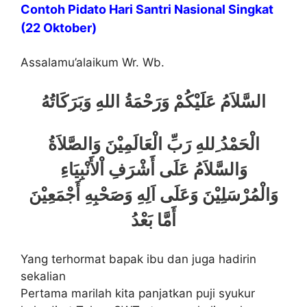
Contoh Pidato Hari Santri Nasional Singkat
(22 Oktober)
Assalamu’alaikum Wr. Wb.
السَّلاَمُ عَلَيْكُمْ وَرَحْمَةُ اللهِ وَبَرَكَاتُهُ
الْحَمْدُ ِللهِ رَبِّ الْعَالَمِيْنَ وَالصَّلاَةُ
وَالسَّلاَمُ عَلَى أَشْرَفِ اْلأَنْبِيَاءِ
وَالْمُرْسَلِيْنَ وَعَلَى اَلِهِ وَصَحْبِهِ أَجْمَعِيْنَ
أَمَّا بَعْدُ
Yang terhormat bapak ibu dan juga hadirin
sekalian
Pertama marilah kita panjatkan puji syukur