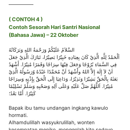
—————
( CONTOH 4 )
Contoh Sesorah Hari Santri Nasional
(Bahasa Jawa) – 22 Oktober
السَّلاَمُ عَلَيْكُمْ وَرَحْمَةُ اللهِ وَبَرَكَاتُهُ
اَلْحَمْدُ لِلَّهِ الَّذِيْ كَانَ بِعِبَادِهِ خَبِيْرًا بَصِيْرًا، تَبَارَكَ الَّذِيْ جَعَلَ
فِي السَّمَاءِ بُرُوْجًا وَجَعَلَ فِيْهَا سِرَاجًا وَقَمَرًا مُنِيْرًا. أَشْهَدُ
اَنْ لاَ إِلَهَ إِلاَّ اللهُ وأََشْهَدُ اَنَّ مُحَمَّدًا عَبْدُهُ وُرَسُولُهُ الَّذِيْ
بَعَثَهُ بِالْحَقِّ بَشِيْرًا وَنَذِيْرًا، وَدَاعِيَا إِلَى الْحَقِّ بِإِذْنِهِ وَسِرَاجًا
مُنِيْرًا. اَللَّهُمَّ صَلِّ عَلَيْهِ وَعَلَى آلِهِ وَصَحْبِهِ وَسَلِّمْ تَسْلِيْمًا
كَثِيْرًا. أَمَّا بَعْدُ؛
Bapak ibu tamu undangan ingkang kawulo
hormati.
Alhamdulillah wasyukrulillah, wonten
kesempatan meniko, monggolah kito sedoyo