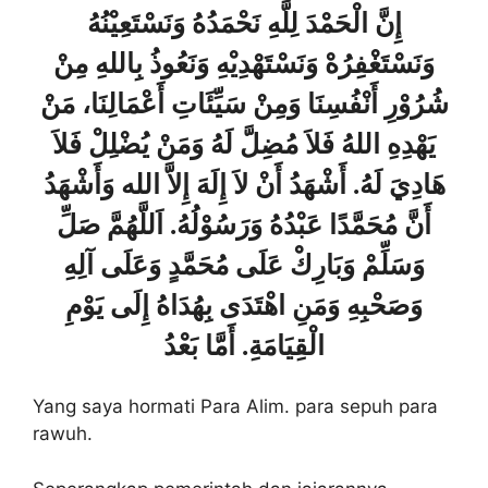
إِنَّ الْحَمْدَ لِلَّهِ نَحْمَدُهُ وَنَسْتَعِيْنُهُ
وَنَسْتَغْفِرُهْ وَنَسْتَهْدِيْهِ وَنَعُوذُ بِاللهِ مِنْ
شُرُوْرِ أَنْفُسِنَا وَمِنْ سَيِّئَاتِ أَعْمَالِنَا، مَنْ
يَهْدِهِ اللهُ فَلاَ مُضِلَّ لَهُ وَمَنْ يُضْلِلْ فَلاَ
هَادِيَ لَهُ. أَشْهَدُ أَنْ لاَ إِلَهَ إِلاَّ الله وَأَشْهَدُ
أَنَّ مُحَمَّدًا عَبْدُهُ وَرَسُوْلُهُ. اَللَّهُمَّ صَلِّ
وَسَلِّمْ وَبَارِكْ عَلَى مُحَمَّدٍ وَعَلَى آلِهِ
وَصَحْبِهِ وَمَنِ اهْتَدَى بِهُدَاهُ إِلَى يَوْمِ
الْقِيَامَةِ. أَمَّا بَعْدُ
Yang saya hormati Para Alim. para sepuh para
rawuh.