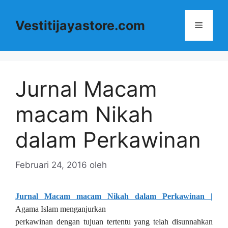
Langsung
ke
Vestitijayastore.com
Menu
isi
Jurnal Macam
macam Nikah
dalam Perkawinan
Februari 24, 2016
oleh
Jurnal Macam macam Nikah dalam Perkawinan |
Agama Islam menganjurkan
perkawinan dengan tujuan tertentu yang telah disunnahkan