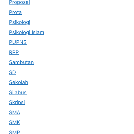
Proposal
Prota
Psikologi
Psikologi Islam
PUPNS
RPP
Sambutan
SD
Sekolah
Silabus
Skripsi
SMA
SMK
SMP