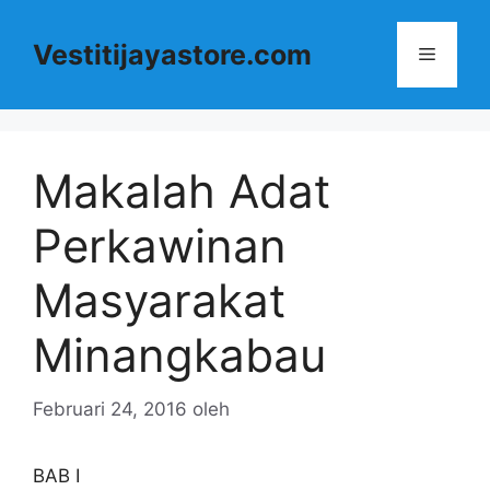
Langsung
ke
Vestitijayastore.com
Menu
isi
Makalah Adat
Perkawinan
Masyarakat
Minangkabau
Februari 24, 2016
oleh
BAB I