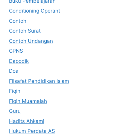
Buku Pembelajaran
Conditioning Operant
Contoh
Contoh Surat
Contoh Undangan
CPNS
Dapodik
Doa
Filsafat Pendidikan Islam
Fiqih
Fiqih Muamalah
Guru
Hadits Ahkami
Hukum Perdata AS