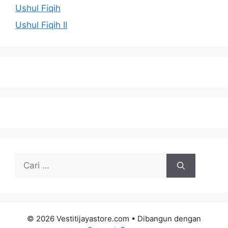
Ushul Fiqih
Ushul Fiqih II
Cari
untuk:
© 2026 Vestitijayastore.com
• Dibangun dengan