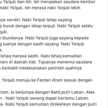
itu Ya’qub dan Ish. Ish merupakan saudara kembar
 nabi Ya’qub. Ish merasa nabi Ya’qub lebih
ya sendiri. Nabi Ya’qub tetap sayang
buruk dengan sikap terpuji. Nabi Ya’qub selalu
qub.
h ibundanya. Nabi Ya’qub juga sayang kepada
g tuanya dengan kasih sayang. Nabi Ya’qub
a.
i Ishaq merasa sedih. Nabi Ishaq kemudian
’ram di daerah Irak. Tujuanya menemui saudara
 berbakti melaksanakan perintah ayahnya
i. Ya’qub menuju ke Fardan A’ram sesuai dengan
’ram. Ia berjumpa dengan Rahil,putri Laban. Atas
an . Nabi Ya’qub senang dapat bertemu Laban.
a. Nabi Ya’qub kemudian dinikahkan dengan putri