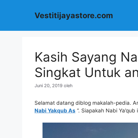
Langsung
ke
Vestitijayastore.com
isi
Kasih Sayang Na
Singkat Untuk an
Juni 20, 2019
oleh
Selamat datang diblog makalah-pedia. Art
Nabi Yakqub As
”. Siapakah Nabi Ya’qub i