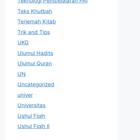
Teknologi Pembelajaran PAI
Teks Khutbah
Terjemah Kitab
Trik and Tips
UKG
Ulumul Hadits
Ulumul Quran
UN
Uncategorized
univer
Universitas
Ushul Fiqih
Ushul Fiqih II