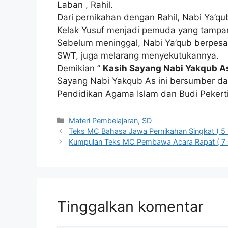
Laban , Rahil.
Dari pernikahan dengan Rahil, Nabi Ya’qu
Kelak Yusuf menjadi pemuda yang tampan
Sebelum meninggal, Nabi Ya’qub berpesa
SWT, juga melarang menyekutukannya.
Demikian ”
Kasih Sayang Nabi Yakqub A
Sayang Nabi Yakqub As ini bersumber dar
Pendidikan Agama Islam dan Budi Pekerti
Kategori
Materi Pembelajaran
,
SD
Teks MC Bahasa Jawa Pernikahan Singkat ( 5 
Kumpulan Teks MC Pembawa Acara Rapat ( 7 
Tinggalkan komentar