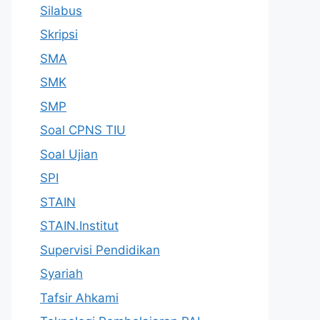
Silabus
Skripsi
SMA
SMK
SMP
Soal CPNS TIU
Soal Ujian
SPI
STAIN
STAIN.Institut
Supervisi Pendidikan
Syariah
Tafsir Ahkami