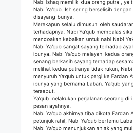
Nabi Ishaq memiliki dua orang putra , ya
Nabi Ya’qub. Ish sering berselisih dengan
disayang ibunya.
Merekapun selalu dimusuhi oleh saudaran
terhadapnya. Nabi Ya’qub membalas sikap 
mendoakan kebaikan untuk nabi Nabi Ya’
Nabi Ya’qub sangat sayang terhadap aya
ibunya. Nabi Ya’qub melayani kedua oran
senang berkasih sayang terhadap sesam
melihat kedua putranya tidak rukun, Nab
menyuruh Ya’qub untuk pergi ke Fardan A
ibunya yang bernama Laban. Ya’qub yang
tersebut.
Ya’qub melakukan perjalanan seorang dir
pesan ayahnya.
Nabi Ya’qub akhirnya tiba dikota Fardan A
petunjuk rahil, Nabi Ya’qub bertemu Lab
Nabi Ya’qub menunjukkan ahlak yang muli