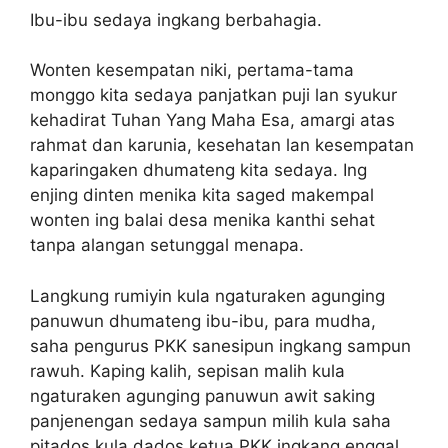
Ibu-ibu sedaya ingkang berbahagia.
Wonten kesempatan niki, pertama-tama
monggo kita sedaya panjatkan puji lan syukur
kehadirat Tuhan Yang Maha Esa, amargi atas
rahmat dan karunia, kesehatan lan kesempatan
kaparingaken dhumateng kita sedaya. Ing
enjing dinten menika kita saged makempal
wonten ing balai desa menika kanthi sehat
tanpa alangan setunggal menapa.
Langkung rumiyin kula ngaturaken agunging
panuwun dhumateng ibu-ibu, para mudha,
saha pengurus PKK sanesipun ingkang sampun
rawuh. Kaping kalih, sepisan malih kula
ngaturaken agunging panuwun awit saking
panjenengan sedaya sampun milih kula saha
pitados kula dados ketua PKK ingkang enggal