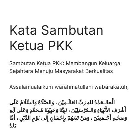
Kata Sambutan
Ketua PKK
Sambutan Ketua PKK: Membangun Keluarga
Sejahtera Menuju Masyarakat Berkualitas
Assalamualaikum warahmatullahi wabarakatuh,
الْحالـحَمْدُ للهِ رَبِّ العَالَـمِيْنَ ، وَالصَّلَاةُ وَالسَّلَامُ عَلَى
أَشْرَفِ الأَنْبِيَاءِ وَالـمُرْسَلِيْنَ ، نَبِيِّنَا وَحَبِيْبِنَا مُـحَمَّدٍ وَعَلَى آلِهِ
وَصَحْبِهِ أَجْـمَعِيْنَ ، وَمَنْ تَبِعَهُمْ بِإِحْسَانٍ إِلَى يَوْمِ الدِّيْنِ ، أَمَّا
بَعْدُ