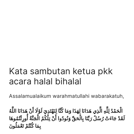
Kata sambutan ketua pkk
acara halal bihalal
Assalamualaikum warahmatullahi wabarakatuh,
الْحَمْدُ لِلَّهِ الَّذِي هَدَانَا لِهَذَا وَمَا كُنَّا لِنَهْتَدِيَ لَوْلَا أَنْ هَدَانَا اللَّهُ
لَقَدْ جَاءَتْ رُسُلُ رَبِّنَا بِالْحَقِّ وَنُودُوا أَنْ تِلْكُمُ الْجَنَّةُ أُورِثْتُمُوهَا
بِمَا كُنْتُمْ تَعْمَلُونَ