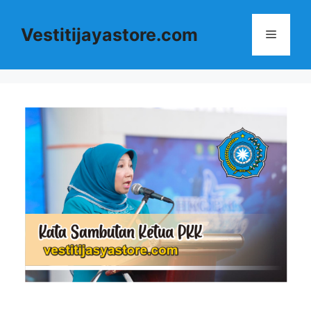
Langsung
ke
Vestitijayastore.com
Menu
isi