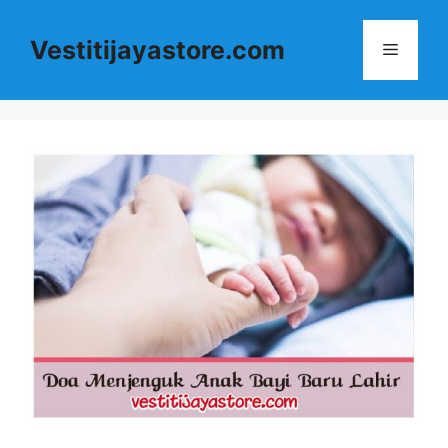
Langsung
ke
Vestitijayastore.com
Menu
isi