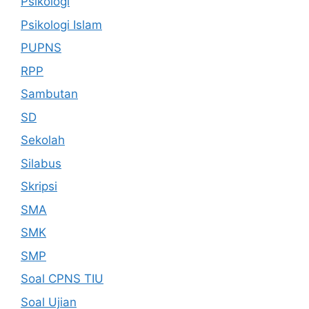
Psikologi
Psikologi Islam
PUPNS
RPP
Sambutan
SD
Sekolah
Silabus
Skripsi
SMA
SMK
SMP
Soal CPNS TIU
Soal Ujian