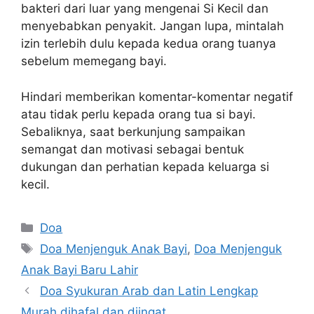
bakteri dari luar yang mengenai Si Kecil dan
menyebabkan penyakit. Jangan lupa, mintalah
izin terlebih dulu kepada kedua orang tuanya
sebelum memegang bayi.
Hindari memberikan komentar-komentar negatif
atau tidak perlu kepada orang tua si bayi.
Sebaliknya, saat berkunjung sampaikan
semangat dan motivasi sebagai bentuk
dukungan dan perhatian kepada keluarga si
kecil.
Kategori
Doa
Tag
Doa Menjenguk Anak Bayi
,
Doa Menjenguk
Anak Bayi Baru Lahir
Doa Syukuran Arab dan Latin Lengkap
Murah dihafal dan diingat