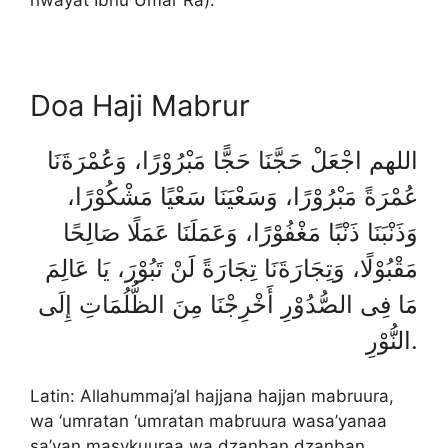
Doa Haji Mabrur
اللهم اجْعَلْ حَجَّنَا حَجًّا مَبْرُوْرًا، وَعُمْرَةَنَا
عُمْرَةً مَبْرُوْرًا، وَسَعْيَنَا سَعْيًا مَشْكُوْرًا،
وَذَنْبَنَا ذَنْبًا مَغْفُوْرًا، وَعَمَلَنَا عَمَلًا صَالِحًا
مَقْبُوْلًا، وَتِجَارَةَنَا تِجَارَةً لَنْ تَبُوْرَ، يَا عَالِمَ
مَا فِى الصُّدُوْرِ أَخْرِجْنَا مِنَ الظُّلُمَاتِ إِلَى
النُّوْرِ.
Latin: Allahummaj’al hajjana hajjan mabruura,
wa ‘umratan ‘umratan mabruura wasa’yanaa
sa’yan masykuuraa wa dzanban dzanban