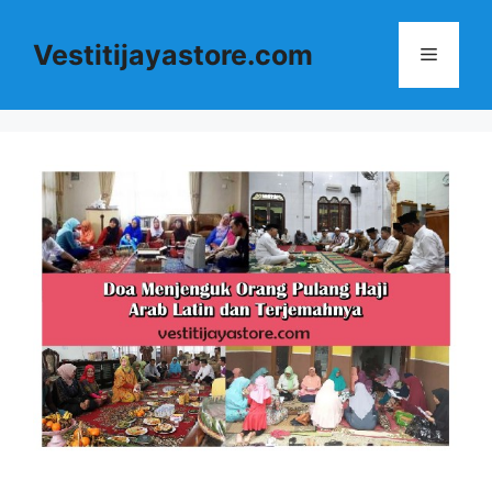
Langsung
ke
Vestitijayastore.com
Menu
isi