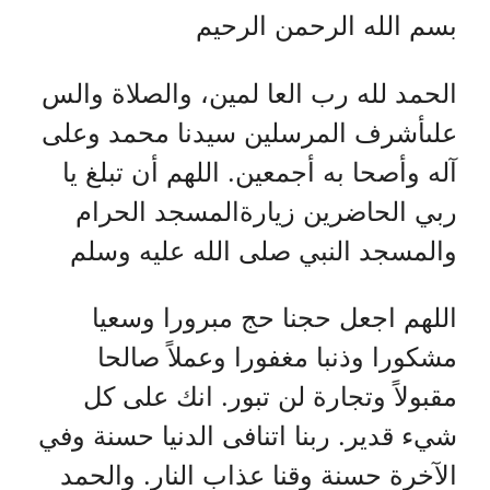
بسم الله الرحمن الرحيم
الحمد لله رب العا لمين، والصلاة والس
علىأشرف المرسلين سيدنا محمد وعلى
آله وأصحا به أجمعين. اللهم أن تبلغ يا
ربي الحاضرين زيارةالمسجد الحرام
والمسجد النبي صلى الله عليه وسلم
اللهم اجعل حجنا حج مبرورا وسعيا
مشكورا وذنبا مغفورا وعملاً صالحا
مقبولاً وتجارة لن تبور. انك على كل
شيء قدير. ربنا اتنافى الدنيا حسنة وفي
الآخرة حسنة وقنا عذاب النار. والحمد