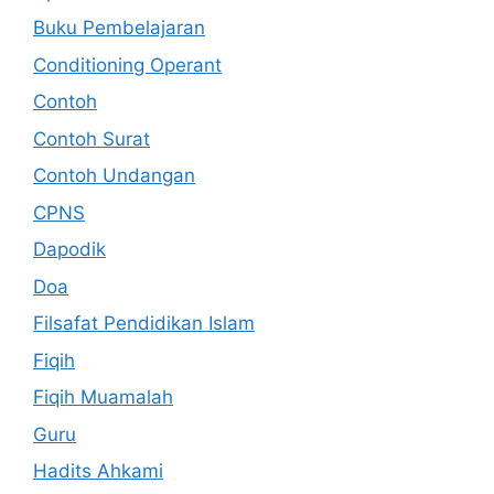
Buku Pembelajaran
Conditioning Operant
Contoh
Contoh Surat
Contoh Undangan
CPNS
Dapodik
Doa
Filsafat Pendidikan Islam
Fiqih
Fiqih Muamalah
Guru
Hadits Ahkami