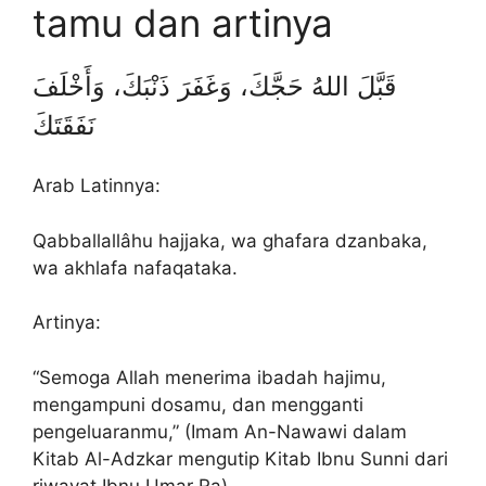
tamu dan artinya
قَبَّلَ اللهُ حَجَّكَ، وَغَفَرَ ذَنْبَكَ، وَأَخْلَفَ
نَفَقَتَكَ
Arab Latinnya:
Qabballallâhu hajjaka, wa ghafara dzanbaka,
wa akhlafa nafaqataka.
Artinya:
“Semoga Allah menerima ibadah hajimu,
mengampuni dosamu, dan mengganti
pengeluaranmu,” (Imam An-Nawawi dalam
Kitab Al-Adzkar mengutip Kitab Ibnu Sunni dari
riwayat Ibnu Umar Ra).