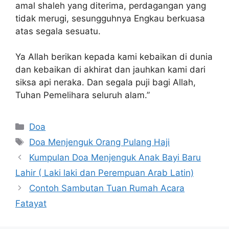
amal shaleh yang diterima, perdagangan yang
tidak merugi, sesungguhnya Engkau berkuasa
atas segala sesuatu.
Ya Allah berikan kepada kami kebaikan di dunia
dan kebaikan di akhirat dan jauhkan kami dari
siksa api neraka. Dan segala puji bagi Allah,
Tuhan Pemelihara seluruh alam.”
Kategori
Doa
Tag
Doa Menjenguk Orang Pulang Haji
Kumpulan Doa Menjenguk Anak Bayi Baru
Lahir ( Laki laki dan Perempuan Arab Latin)
Contoh Sambutan Tuan Rumah Acara
Fatayat