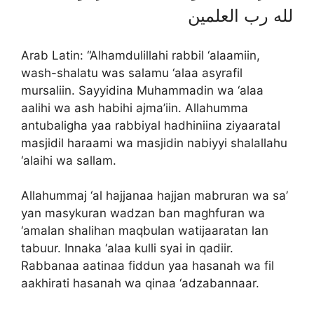
لله رب العلمين
Arab Latin: “Alhamdulillahi rabbil ‘alaamiin,
wash-shalatu was salamu ‘alaa asyrafil
mursaliin. Sayyidina Muhammadin wa ‘alaa
aalihi wa ash habihi ajma’iin. Allahumma
antubaligha yaa rabbiyal hadhiniina ziyaaratal
masjidil haraami wa masjidin nabiyyi shalallahu
‘alaihi wa sallam.
Allahummaj ‘al hajjanaa hajjan mabruran wa sa’
yan masykuran wadzan ban maghfuran wa
‘amalan shalihan maqbulan watijaaratan lan
tabuur. Innaka ‘alaa kulli syai in qadiir.
Rabbanaa aatinaa fiddun yaa hasanah wa fil
aakhirati hasanah wa qinaa ‘adzabannaar.