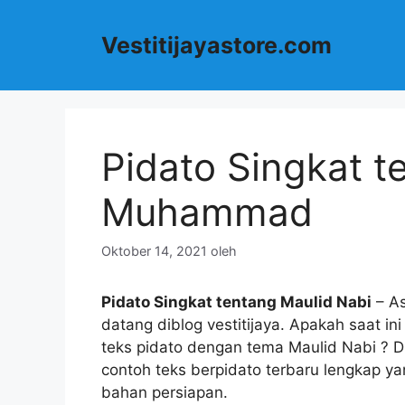
Langsung
ke
Vestitijayastore.com
isi
Pidato Singkat t
Muhammad
Oktober 14, 2021
oleh
Pidato Singkat tentang Maulid Nabi
– A
datang diblog vestitijaya. Apakah saat i
teks pidato dengan tema Maulid Nabi ? Di
contoh teks berpidato terbaru lengkap ya
bahan persiapan.