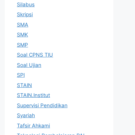
Silabus
Skripsi
SMA
SMK
SMP
Soal CPNS TIU
Soal Ujian
SPI
STAIN
STAIN.Institut
Supervisi Pendidikan
Syariah
Tafsir Ahkami