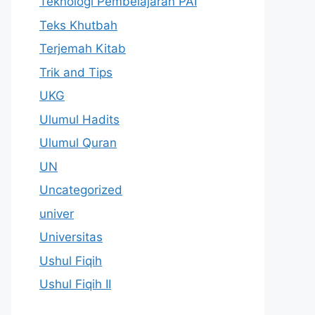
Teknologi Pembelajaran PAI
Teks Khutbah
Terjemah Kitab
Trik and Tips
UKG
Ulumul Hadits
Ulumul Quran
UN
Uncategorized
univer
Universitas
Ushul Fiqih
Ushul Fiqih II