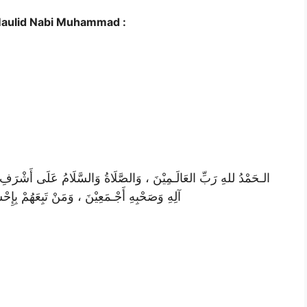
Maulid Nabi Muhammad :
الـحَمْدُ للهِ رَبِّ العَالَـمِيْنَ ، وَالصَّلَاةُ وَالسَّلَامُ عَلَى أَشْرَفِ الأَنْب
آلِهِ وَصَحْبِهِ أَجْـمَعِيْنَ ، وَمَنْ تَبِعَهُمْ بِإِحْس