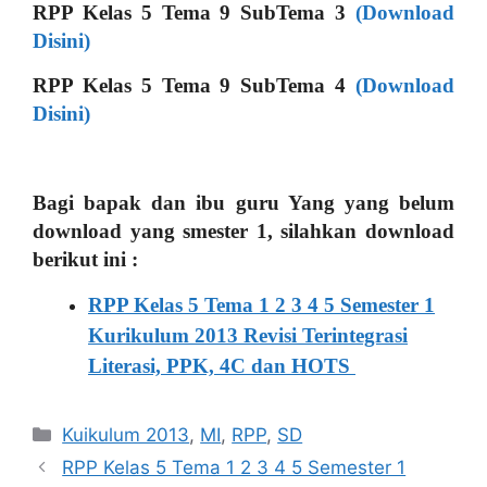
RPP Kelas 5 Tema 9 SubTema 3
(Download
Disini)
RPP Kelas 5 Tema 9 SubTema 4
(Download
Disini)
Bagi bapak dan ibu guru Yang yang belum
download yang smester 1, silahkan download
berikut ini :
RPP Kelas 5 Tema 1 2 3 4 5 Semester 1
Kurikulum 2013 Revisi Terintegrasi
Literasi, PPK, 4C dan HOTS
Kategori
Kuikulum 2013
,
MI
,
RPP
,
SD
RPP Kelas 5 Tema 1 2 3 4 5 Semester 1