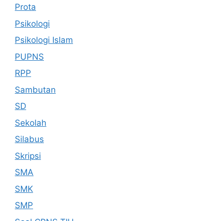
Prota
Psikologi
Psikologi Islam
PUPNS
RPP
Sambutan
SD
Sekolah
Silabus
Skripsi
SMA
SMK
SMP