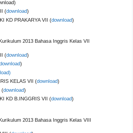
nload)
I (
download
)
KI KD PRAKARYA VII (
download
)
urikulum 2013 Bahasa Inggris Kelas VII
I (
download
)
download
)
load)
S KELAS VII (
download
)
 (
download
)
KI KD B.INGGRIS VII (
download
)
urikulum 2013 Bahasa Inggris Kelas VIII