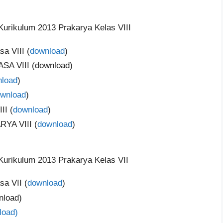
urikulum 2013 Prakarya Kelas VIII
 VIII (
download
)
 VIII (download)
load
)
wnload
)
I (
download
)
RYA VIII (
download
)
urikulum 2013 Prakarya Kelas VII
a VII (
download
)
load)
load)