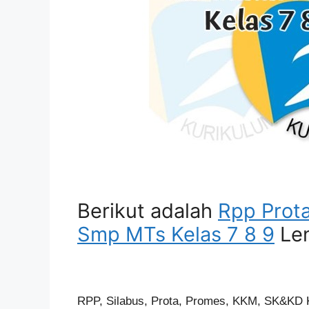
Berikut adalah
Rpp Prot
Smp MTs Kelas 7 8 9
Len
RPP, Silabus, Prota, Promes, KKM, SK&KD K