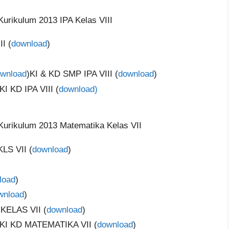
urikulum 2013 IPA Kelas VIII
I (
download
)
wnload
)KI & KD SMP IPA VIII (
download
)
I KD IPA VIII (
download)
urikulum 2013 Matematika Kelas VII
S VII (
download
)
load
)
wnload
)
ELAS VII (
download
)
KI KD MATEMATIKA VII (
download
)