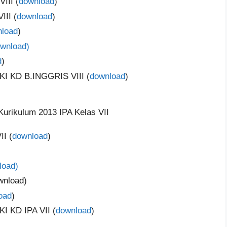
II (
download
)
II (
download
)
load
)
wnload)
d
)
KI KD B.INGGRIS VIII (
download
)
urikulum 2013 IPA Kelas VII
I (
download
)
load)
nload)
oad
)
I KD IPA VII (
download
)