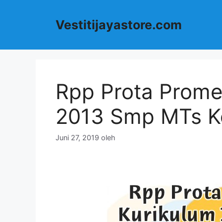
Langsung
ke
Vestitijayastore.com
isi
Rpp Prota Prome
2013 Smp MTs Ke
Juni 27, 2019
oleh