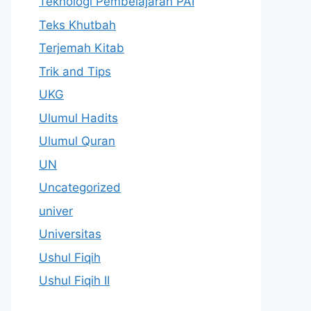
Teknologi Pembelajaran PAI
Teks Khutbah
Terjemah Kitab
Trik and Tips
UKG
Ulumul Hadits
Ulumul Quran
UN
Uncategorized
univer
Universitas
Ushul Fiqih
Ushul Fiqih II