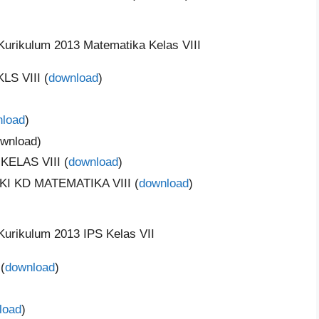
urikulum 2013 Matematika Kelas VIII
S VIII (
download
)
load
)
wnload)
ELAS VIII (
download
)
KI KD MATEMATIKA VIII (
download
)
urikulum 2013 IPS Kelas VII
(
download
)
load
)