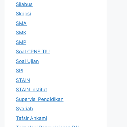
Silabus
Skripsi
SMA
SMK
SMP
Soal CPNS TIU
Soal Ujian
SPI
STAIN
STAIN.Institut
Supervisi Pendidikan
Syariah
Tafsir Ahkami