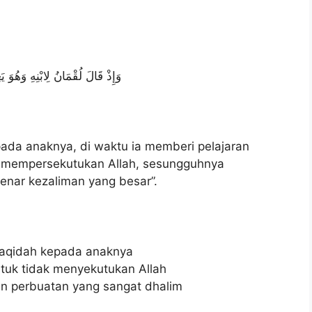
وَإِذْ قَالَ لُقْمَانُ لِابْنِهِ وَهُوَ ي
pada anaknya, di waktu ia memberi pelajaran
u mempersekutukan Allah, sesungguhnya
enar kezaliman yang besar”.
 aqidah kepada anaknya
tuk tidak menyekutukan Allah
n perbuatan yang sangat dhalim