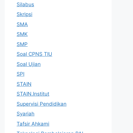
Silabus
Skripsi
SMA
SMK
SMP
Soal CPNS TIU
Soal Ujian
SPI
STAIN
STAIN.Institut
Supervisi Pendidikan
Syariah
Tafsir Ahkami