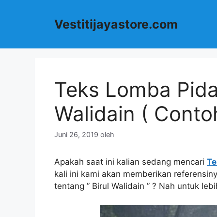
Langsung
ke
Vestitijayastore.com
isi
Teks Lomba Pida
Walidain ( Conto
Juni 26, 2019
oleh
Apakah saat ini kalian sedang mencari
Te
kali ini kami akan memberikan referensi
tentang ” Birul Walidain ” ? Nah untuk le