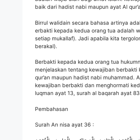
baik dari hadist nabi maupun ayat Al qur’
Birrul walidain secara bahasa artinya ad
erbakti kepada kedua orang tua adalah w
setiap mukallaf). Jadi apabila kita tergol
berakal).
Berbakti kepada kedua orang tua hukumny
menjelaskan tentang kewajiban berbakti k
qur’an maupun hadist nabi muhammad. Ay
kewajiban berbakti dan menghormati kedu
luqman ayat 13, surah al baqarah ayat 83
Pembahasan
Surah An nisa ayat 36 :