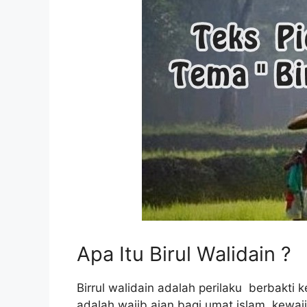
Apa Itu Birul Walidain ?
Birrul walidain adalah perilaku berbakti
adalah wajib aian bagi umat islam. kewajiba