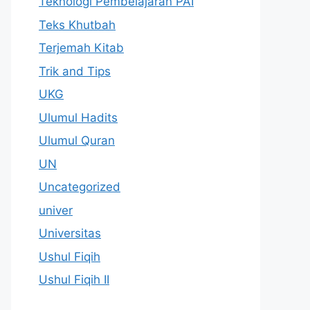
Teknologi Pembelajaran PAI
Teks Khutbah
Terjemah Kitab
Trik and Tips
UKG
Ulumul Hadits
Ulumul Quran
UN
Uncategorized
univer
Universitas
Ushul Fiqih
Ushul Fiqih II