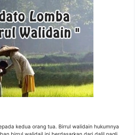
 kepada kedua orang tua. Birrul walidain hukumnya
n birrul walidail ini berdasarkan dari dalil naqli,